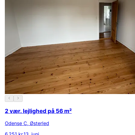
2 vær. lejlighed på 56 m²
Odense C
,
Østerled
6.251 kr.
13. juni