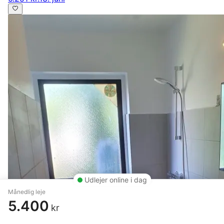
Udlejer online i dag
Månedlig leje
5.400
kr