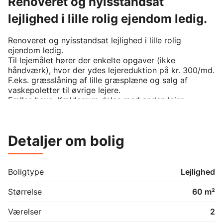
Renoveret og nyisstandsat
lejlighed i lille rolig ejendom ledig.
Renoveret og nyisstandsat lejlighed i lille rolig 
ejendom ledig.

Til lejemålet hører der enkelte opgaver (ikke 
håndværk), hvor der ydes lejereduktion på kr. 300/md. 
F.eks. græsslåning af lille græsplæne og salg af 
vaskepoletter til øvrige lejere.

Fælles have. Kælderrum deles med anden lejer.

Lejligheden er ikke delevenlig, dvs kun hvis I er et par.

Husdyr er ikke tilladt.

A/C varme 40, a/c vand 200 + TV

Detaljer om bolig
Dep.: 3 mdrs. depositum + 2 mdrs. forudbetalt leje 
(sidstnævnte kan afdrages over 2 måneder).

Henvendelse pr. mail indeholdende navne, alder, 
beskæftigelse og telefonnumre.

Boligtype
Lejlighed
26-02-03
Størrelse
60 m²
Værelser
2