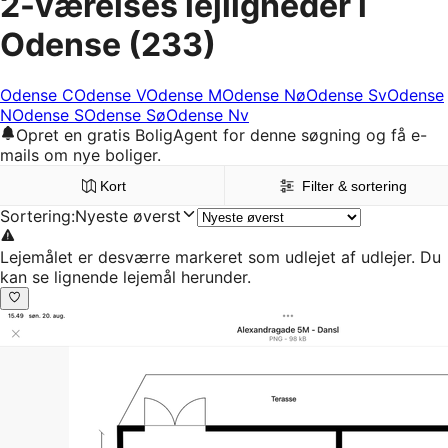
2-værelses lejligheder i
Odense
(233)
Odense C
Odense V
Odense M
Odense Nø
Odense Sv
Odense
N
Odense S
Odense Sø
Odense Nv
Opret en gratis BoligAgent for denne søgning og få e-
mails om nye boliger.
Kort
Filter & sortering
Sortering
:
Nyeste øverst
Lejemålet er desværre markeret som udlejet af udlejer. Du
kan se lignende lejemål herunder.