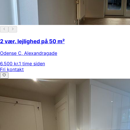
2 vær. lejlighed på 50 m²
Odense C
,
Alexandragade
6.500 kr.
1 time siden
Fri kontakt