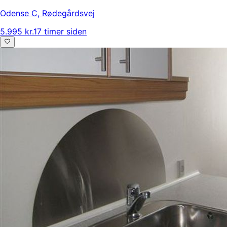
Odense C
,
Rødegårdsvej
5.995 kr.
17 timer siden