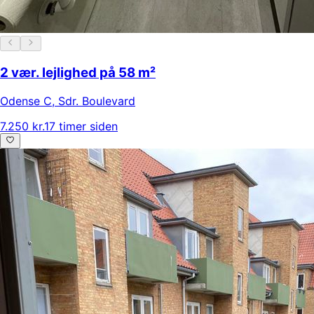
2 vær. lejlighed på 58 m²
Odense C
,
Sdr. Boulevard
7.250 kr.
17 timer siden