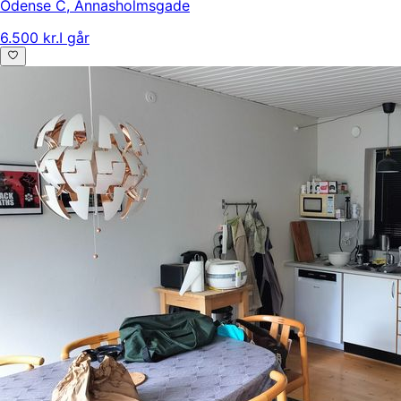
Odense C
,
Annasholmsgade
6.500 kr.
I går