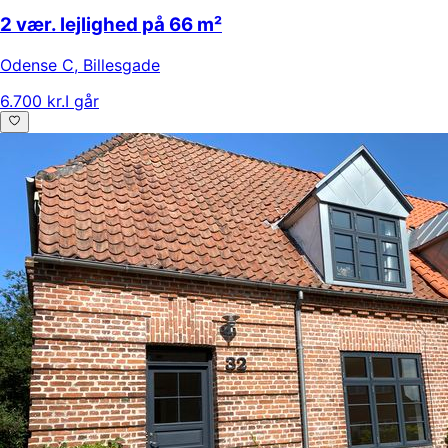
2 vær. lejlighed på 66 m²
Odense C
,
Billesgade
6.700 kr.
I går