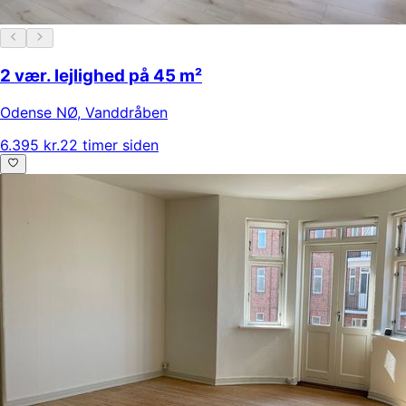
2 vær. lejlighed på 45 m²
Odense NØ
,
Vanddråben
6.395 kr.
22 timer siden