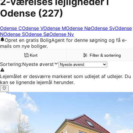
2-værelses lejligheder i
Odense
(227)
Odense C
Odense V
Odense M
Odense Nø
Odense Sv
Odense
N
Odense S
Odense Sø
Odense Nv
Opret en gratis BoligAgent for denne søgning og få e-
mails om nye boliger.
Kort
Filter & sortering
Sortering
:
Nyeste øverst
Lejemålet er desværre markeret som udlejet af udlejer. Du
kan se lignende lejemål herunder.