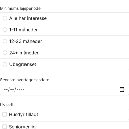
Minimums lejeperiode
Alle har interesse
1-11 måneder
12-23 måneder
24+ måneder
Ubegrænset
Seneste overtagelsesdato
Livsstil
Husdyr tilladt
Seniorvenlig