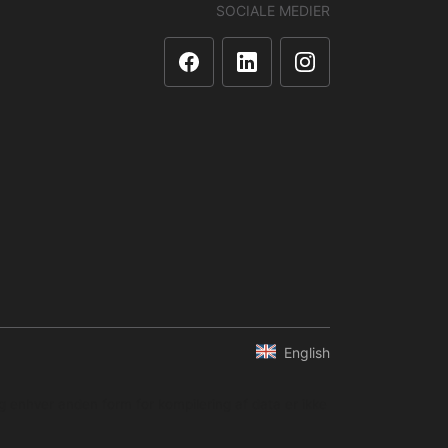
SOCIALE MEDIER
English
og enhver anden form for kompilering af data er ikke