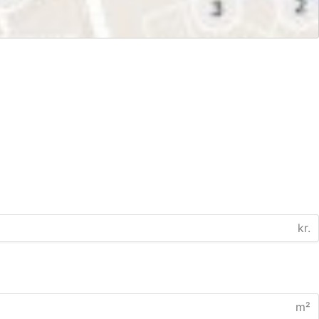
kr.
m²