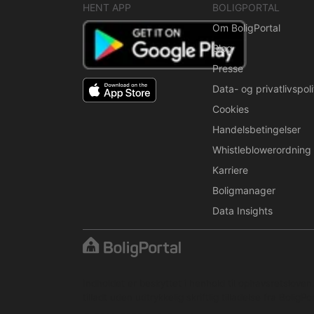
HENT APP
BOLIGPORTAL
Om BoligPortal
Blog
Presse
Data- og privatlivspoli
Cookies
Handelsbetingelser
Whistleblowerordning
Karriere
Boligmanager
Data Insights
Indholdet er beskyttet i henhold til ophavsretslove
tilladt uden udtrykkelig skriftlig tilladelse fra BoligPor