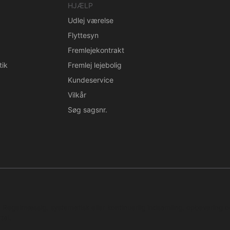
HJÆLP
Udlej værelse
Flyttesyn
Fremlejekontrakt
tik
Fremlej lejebolig
Kundeservice
Vilkår
Søg sagsnr.
n. Regelmæssig, systematisk eller kontinuerlig indsamling, opbevaring 
tal.