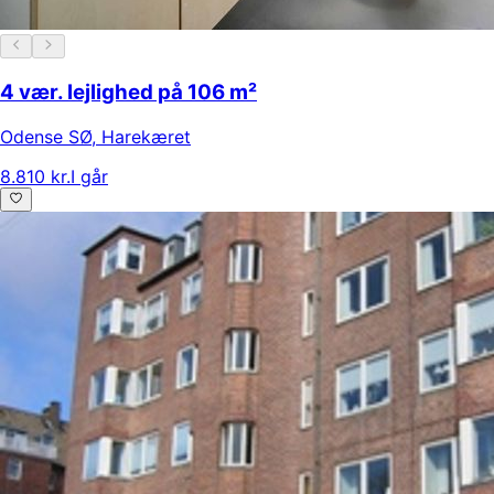
4 vær. lejlighed på 106 m²
Odense SØ
,
Harekæret
8.810 kr.
I går