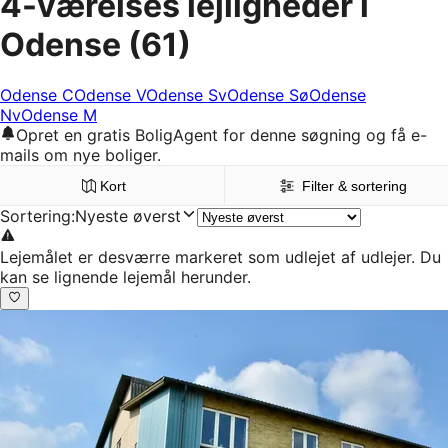
4-værelses lejligheder i
Odense
(61)
Odense C
Odense V
Odense Sv
Odense Sø
Odense
Nv
Odense M
Opret en gratis BoligAgent for denne søgning og få e-
mails om nye boliger.
Kort
Filter & sortering
Sortering
:
Nyeste øverst
Lejemålet er desværre markeret som udlejet af udlejer. Du
kan se lignende lejemål herunder.