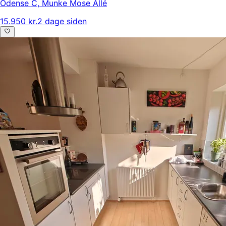
Odense C
,
Munke Mose Allé
15.950 kr.
2 dage siden