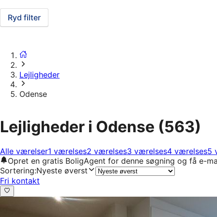
Ryd filter
Lejligheder
Odense
Lejligheder i Odense
(563)
Alle værelser
1 værelses
2 værelses
3 værelses
4 værelses
5 
Opret en gratis BoligAgent for denne søgning og få e-ma
Sortering
:
Nyeste øverst
Fri kontakt