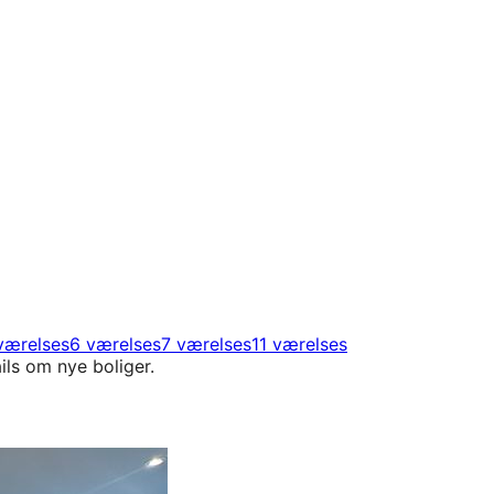
værelses
6 værelses
7 værelses
11 værelses
ils om nye boliger.