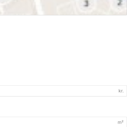
kr.
m²