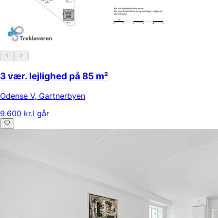
3 vær. lejlighed på 85 m²
Odense V
,
Gartnerbyen
9.600 kr.
I går