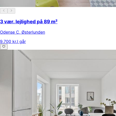
3 vær. lejlighed på 89 m²
Odense C
,
Østerlunden
9.700 kr.
I går