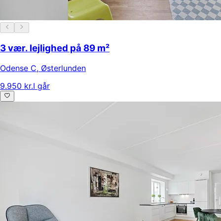
3 vær. lejlighed på 89 m²
Odense C
,
Østerlunden
9.950 kr.
I går