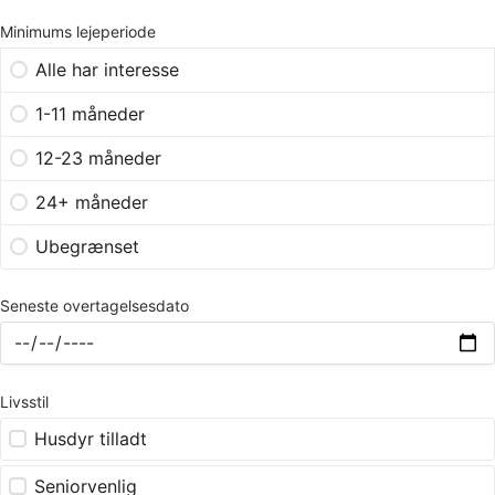
Minimums lejeperiode
Alle har interesse
1-11 måneder
12-23 måneder
24+ måneder
Ubegrænset
Seneste overtagelsesdato
Livsstil
Husdyr tilladt
Seniorvenlig