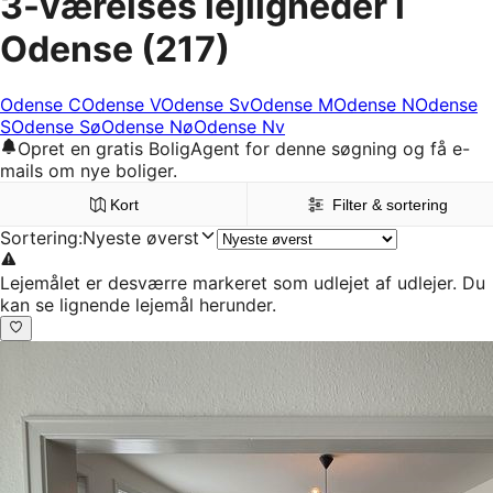
3-værelses lejligheder i
Odense
(217)
Odense C
Odense V
Odense Sv
Odense M
Odense N
Odense
S
Odense Sø
Odense Nø
Odense Nv
Opret en gratis BoligAgent for denne søgning og få e-
mails om nye boliger.
Kort
Filter & sortering
Sortering
:
Nyeste øverst
Lejemålet er desværre markeret som udlejet af udlejer. Du
kan se lignende lejemål herunder.