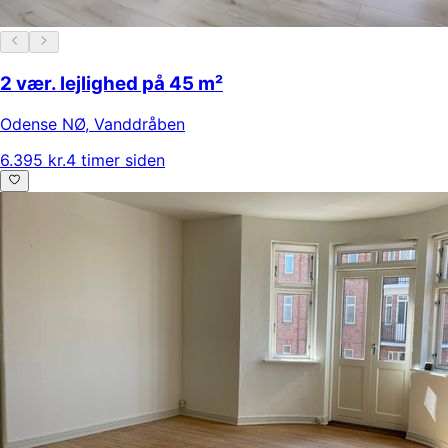
2 vær. lejlighed på 45 m²
Odense NØ
,
Vanddråben
6.395 kr.
4 timer siden