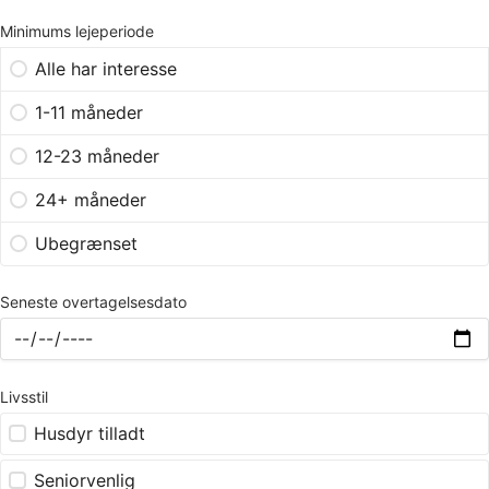
Minimums lejeperiode
Alle har interesse
1-11 måneder
12-23 måneder
24+ måneder
Ubegrænset
Seneste overtagelsesdato
Livsstil
Husdyr tilladt
Seniorvenlig