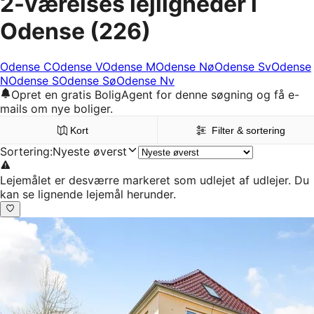
2-værelses lejligheder i
Odense
(226)
Odense C
Odense V
Odense M
Odense Nø
Odense Sv
Odense
N
Odense S
Odense Sø
Odense Nv
Opret en gratis BoligAgent for denne søgning og få e-
mails om nye boliger.
Kort
Filter & sortering
Sortering
:
Nyeste øverst
Lejemålet er desværre markeret som udlejet af udlejer. Du
kan se lignende lejemål herunder.