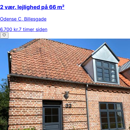
2 vær. lejlighed på 66 m²
Odense C
,
Billesgade
6.700 kr.
7 timer siden