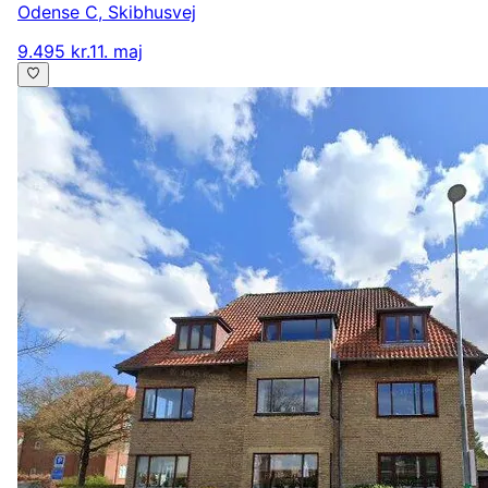
Odense C
,
Skibhusvej
9.495 kr.
11. maj