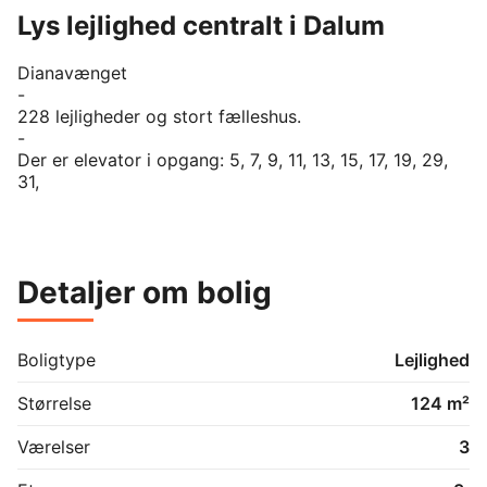
Lys lejlighed centralt i Dalum
Dianavænget 

-

228 lejligheder og stort fælleshus.

-

Der er elevator i opgang: 5, 7, 9, 11, 13, 15, 17, 19, 29, 
31,

-

Lejlighederne er store og gode med en gennemtænkt 
planløsning. Afdelingen er beliggende i smukke

parklignende omgivelser ved Dalumgaards jorder og 
Detaljer om bolig
den smukke ådal som direkte nærområde. Tæt på

gode indkøbsmuligheder, skole og daginstitutioner.

-

HUSDYR: I princippet er det ikke tilladt at holde 
Boligtype
Lejlighed
husdyr, men ved indflytning må man medtage 1 kat,

men man må ikke anskaffe sig en ny kat, når den dør.

Størrelse
124 m²
-

Fællesvaskeri

Værelser
3
-

Carporte udlejes efter venteliste.
