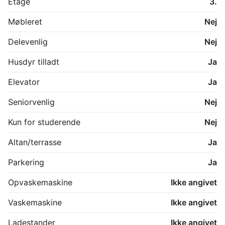
Etage
3.
Der er fælles parkeringsplads. Der må kun parkeres i 
båse

Møbleret
Nej
-

Da området er på regeringens forebyggelsesliste, 
Delevenlig
Nej
kræves der ren straffeattest ved indflytning.

Og lejere i beskæftigelse har fortrinsret.

Husdyr tilladt
Ja
Elevator
Ja
Seniorvenlig
Nej
Kun for studerende
Nej
Altan/terrasse
Ja
Parkering
Ja
Opvaskemaskine
Ikke angivet
Vaskemaskine
Ikke angivet
Ladestander
Ikke angivet