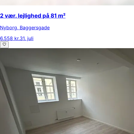
2 vær. lejlighed på 81 m²
Nyborg
,
Baggersgade
6.558 kr.
31. juli