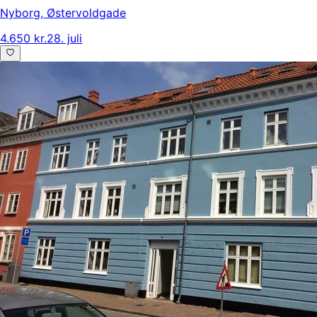
Nyborg
,
Østervoldgade
4.650 kr.
28. juli