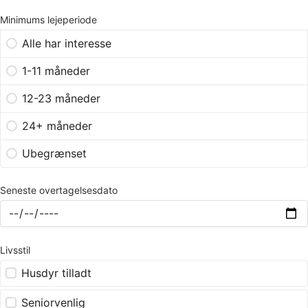
Minimums lejeperiode
Alle har interesse
1-11 måneder
12-23 måneder
24+ måneder
Ubegrænset
Seneste overtagelsesdato
Livsstil
Husdyr tilladt
Seniorvenlig