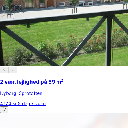
2 vær. lejlighed på 59 m²
Nyborg
,
Sprotoften
4.124 kr.
5 dage siden