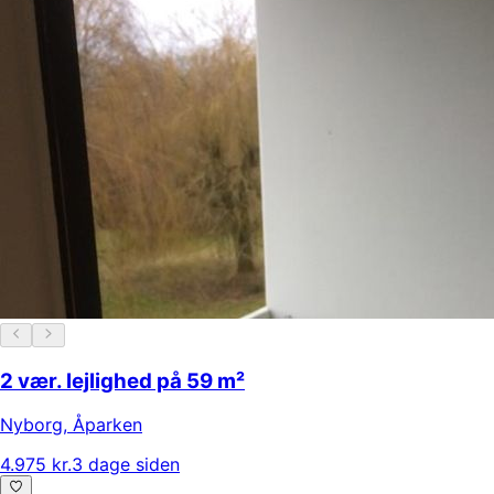
2 vær. lejlighed på 59 m²
Nyborg
,
Åparken
4.975 kr.
3 dage siden