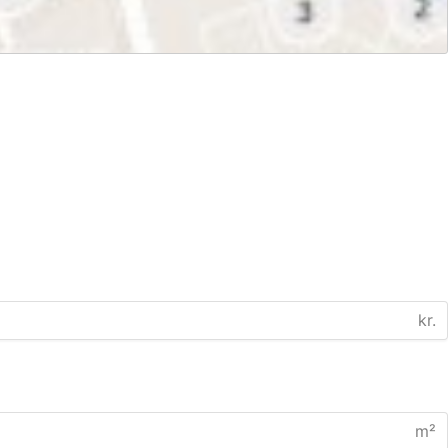
kr.
m²