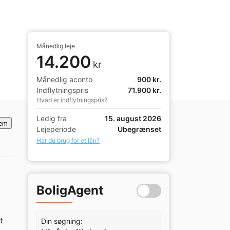
Månedlig leje
14.200
kr
Månedlig aconto
900 kr.
Indflytningspris
71.900 kr.
Hvad er indflytningspris?
Ledig fra
15. august 2026
em
Lejeperiode
Ubegrænset
Har du brug for et lån?
BoligAgent
 
Din søgning: