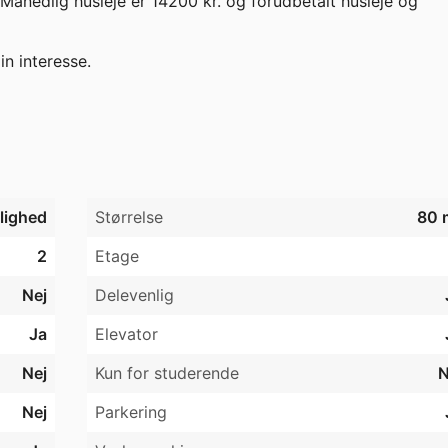
 Månedlig husleje er 14200 kr. og forudbetalt husleje og 
in interesse.
jlighed
Størrelse
80 
2
Etage
Nej
Delevenlig
Ja
Elevator
Nej
Kun for studerende
N
Nej
Parkering