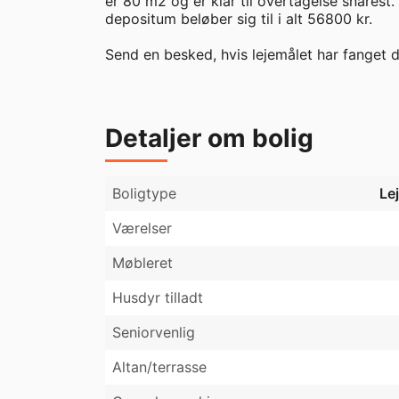
er 80 m2 og er klar til overtagelse snarest.
depositum beløber sig til i alt 56800 kr. 

Send en besked, hvis lejemålet har fanget d
Detaljer om bolig
Boligtype
Le
Værelser
Møbleret
Husdyr tilladt
Seniorvenlig
Altan/terrasse