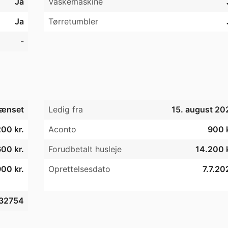
Ja
Vaskemaskine
Ja
Tørretumbler
-
ænset
Ledig fra
15. august 20
00 kr.
Aconto
900 k
00 kr.
Forudbetalt husleje
14.200 k
900 kr.
Oprettelsesdato
7.7.20
32754