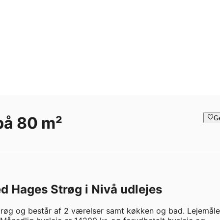
 på 80 m²
G
ed Hages Strøg i Nivå udlejes
røg og består af 2 værelser samt køkken og bad. Lejemålet