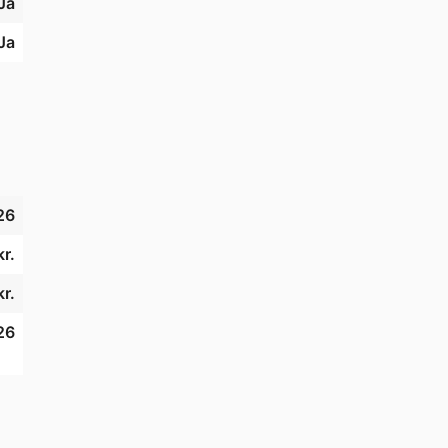
Ja
Ja
26
r.
r.
26