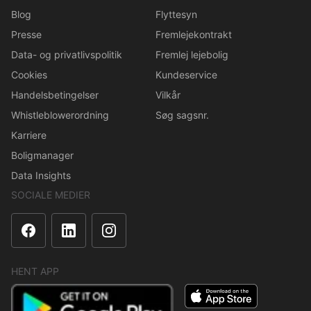
Blog
Flyttesyn
Presse
Fremlejekontrakt
Data- og privatlivspolitik
Fremlej lejebolig
Cookies
Kundeservice
Handelsbetingelser
Vilkår
Whistleblowerordning
Søg sagsnr.
Karriere
Boligmanager
Data Insights
SOCIALE MEDIER
HENT APP