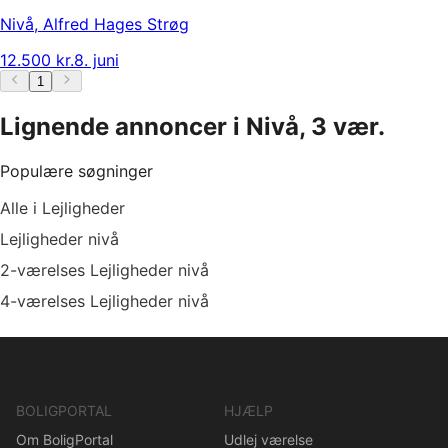
Nivå
,
Alfred Hages Strøg
12.500 kr.
8. juni
1
Lignende annoncer i Nivå, 3 vær.
Populære søgninger
Alle i Lejligheder
Lejligheder nivå
2-værelses Lejligheder nivå
4-værelses Lejligheder nivå
BOLIGPORTAL
HJÆLP
Om BoligPortal
Udlej værelse