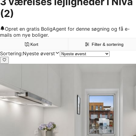
3 værelses lejligheder i Nivå
(2)
Opret en gratis BoligAgent for denne søgning og få e-
mails om nye boliger.
Kort
Filter & sortering
Sortering
:
Nyeste øverst