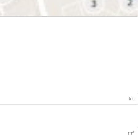
kr.
m²