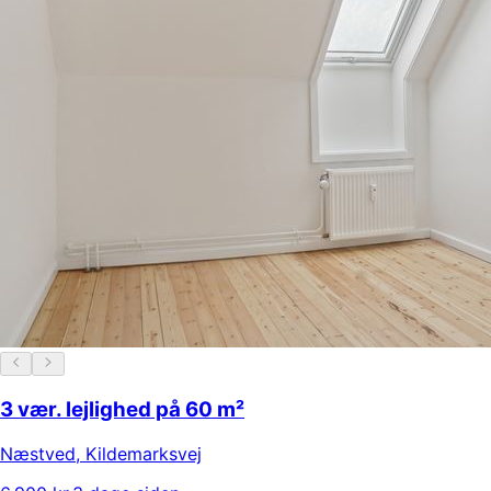
3 vær. lejlighed på 60 m²
Næstved
,
Kildemarksvej