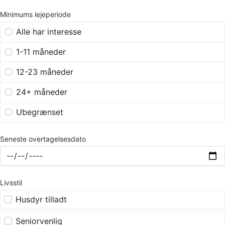
Minimums lejeperiode
Alle har interesse
1-11 måneder
12-23 måneder
24+ måneder
Ubegrænset
Seneste overtagelsesdato
Livsstil
Husdyr tilladt
Seniorvenlig