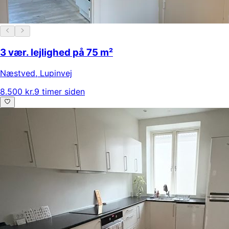
3 vær. lejlighed på 75 m²
Næstved
,
Lupinvej
8.500 kr.
9 timer siden