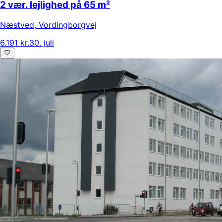
2 vær. lejlighed på 65 m²
Næstved
,
Vordingborgvej
6.191 kr.
30. juli