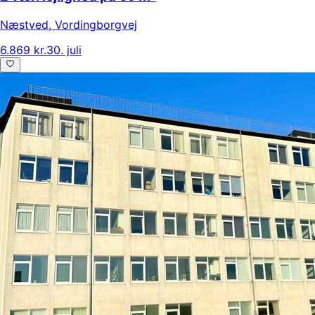
Næstved
,
Vordingborgvej
6.869 kr.
30. juli