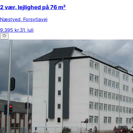
2 vær. lejlighed på 76 m²
Næstved
,
Forsytiavej
9.395 kr.
31. juli