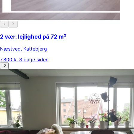
2 vær. lejlighed på 72 m²
Næstved
,
Kattebjerg
7.800 kr.
3 dage siden