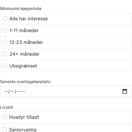
Minimums lejeperiode
Alle har interesse
1-11 måneder
12-23 måneder
24+ måneder
Ubegrænset
Seneste overtagelsesdato
Livsstil
Husdyr tilladt
Seniorvenlig