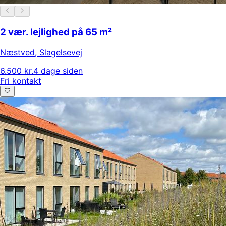
2 vær. lejlighed på 65 m²
Næstved
,
Slagelsevej
6.500 kr.
4 dage siden
Fri kontakt