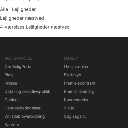
Alle i Lejligheder
Lejligheder næstved
4-værelses Lejligheder næstved
BOLIGPORTAL
HJÆLP
Om BoligPortal
Udlej værelse
Blog
Flyttesyn
Presse
Fremlejekontrakt
Data- og privatlivspolitik
Fremlej lejebolig
Cookies
Kundeservice
Handelsbetingelser
Vilkår
Whistleblowerordning
Søg sagsnr.
Karriere