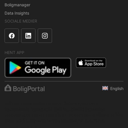
Boligmanager
Data Insights
SOCIALE MEDIER
HENT APP
English
Indholdet er beskyttet i henhold til ophavsretsloven.
Regelmæssig, systematisk eller kontinuerlig indsamling,
opbevaring og enhver anden form for kompilering af data er ikke
tilladt uden udtrykkelig skriftlig tilladelse fra BoligPortal.