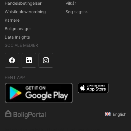
Handelsbetingelser
Vilkår
Whistleblowerordning
Søg sagsnr.
Karriere
Boligmanager
Data Insights
SOCIALE MEDIER
HENT APP
English
Indholdet er beskyttet i henhold til ophavsretsloven.