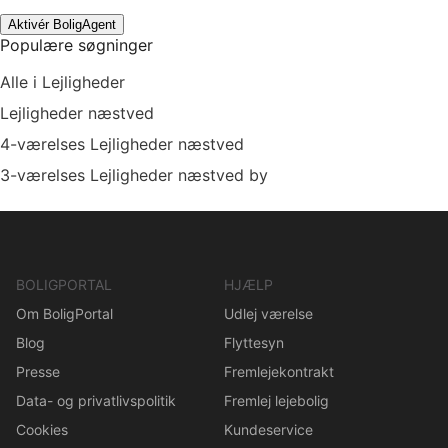
Aktivér BoligAgent
Populære søgninger
Alle i Lejligheder
Lejligheder næstved
4-værelses Lejligheder næstved
3-værelses Lejligheder næstved by
BOLIGPORTAL
HJÆLP
Om BoligPortal
Udlej værelse
Blog
Flyttesyn
Presse
Fremlejekontrakt
Data- og privatlivspolitik
Fremlej lejebolig
Cookies
Kundeservice