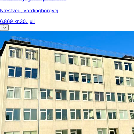
Næstved
,
Vordingborgvej
6.869 kr.
30. juli