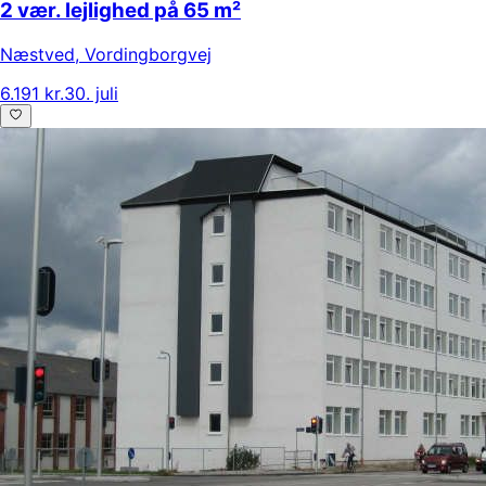
2 vær. lejlighed på 65 m²
Næstved
,
Vordingborgvej
6.191 kr.
30. juli