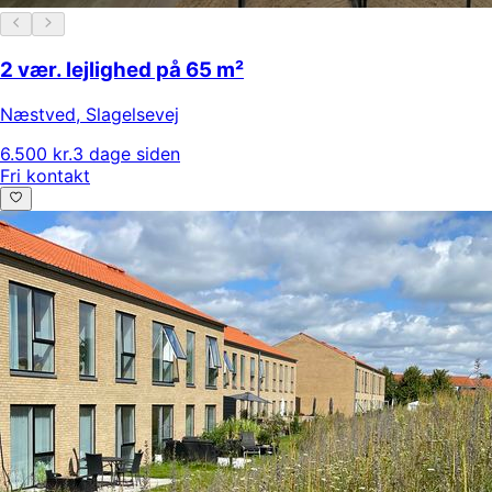
2 vær. lejlighed på 65 m²
Næstved
,
Slagelsevej
6.500 kr.
3 dage siden
Fri kontakt