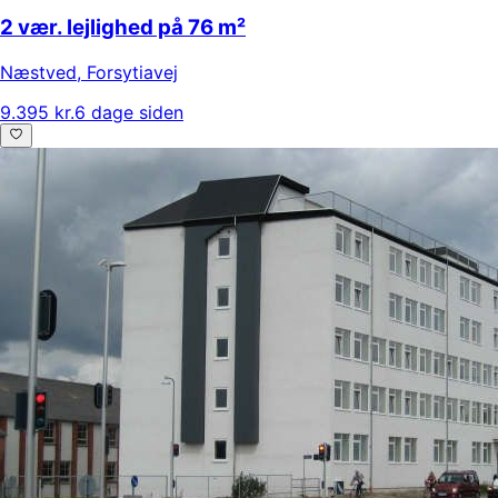
2 vær. lejlighed på 76 m²
Næstved
,
Forsytiavej
9.395 kr.
6 dage siden