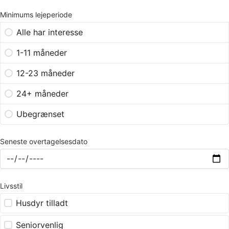
Minimums lejeperiode
Alle har interesse
1-11 måneder
12-23 måneder
24+ måneder
Ubegrænset
Seneste overtagelsesdato
Livsstil
Husdyr tilladt
Seniorvenlig