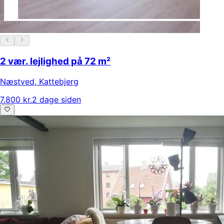
2 vær. lejlighed på 72 m²
Næstved
,
Kattebjerg
7.800 kr.
2 dage siden