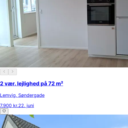
2 vær. lejlighed på 72 m²
Lemvig
,
Søndergade
7.900 kr.
22. juni