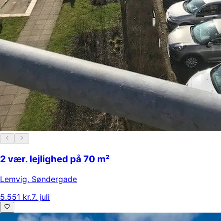
2 vær. lejlighed på 70 m²
Lemvig
,
Søndergade
5.551 kr.
7. juli