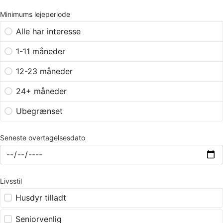
Minimums lejeperiode
Alle har interesse
1-11 måneder
12-23 måneder
24+ måneder
Ubegrænset
Seneste overtagelsesdato
Livsstil
Husdyr tilladt
Seniorvenlig