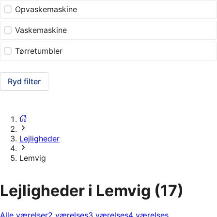
Opvaskemaskine
Vaskemaskine
Tørretumbler
Ryd filter
Lejligheder
Lemvig
Lejligheder i Lemvig
(17)
Alle værelser
2 værelses
3 værelses
4 værelses