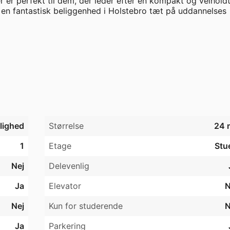
er perfekt til dem, der leder efter en kompakt og velholdt
 en fantastisk beliggenhed i Holstebro tæt på uddannelses 
assen

jlighed
Størrelse
24 
1
Etage
Stu
5 kg eller under 40 cm i højden (med forbehold). Katte er ik
Nej
Delevenlig
registreret i RKI.

Ja
Elevator
N
 taget af/fra den pågældende bolig, og at udsigt m.v. derf
Nej
Kun for studerende
N
Ja
Parkering