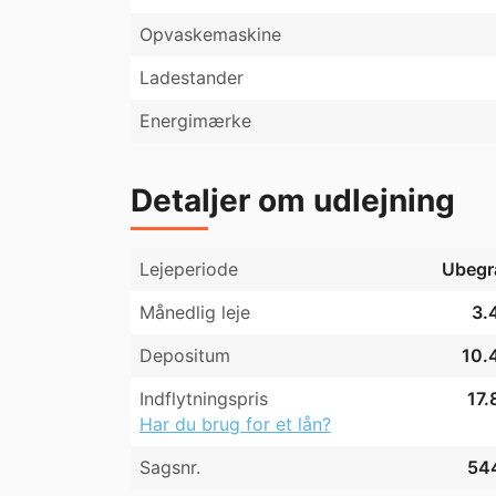
Området:

Opvaskemaskine
Ejendommen er beliggende i blandt grønne 
Ladestander
afslapning i de nærliggende haver og terrasse
24 kvm til 109 kvm. Mange lejemål har priva
Energimærke
Lige omkring hjemmet udfolder der sig fine
for at du har kort afstand til diverse speci
indkøbsmuligheder er i gåafstand. Såfremt j
Detaljer om udlejning
indfaldsveje.

Læs mere om ejendommen herunder.
Lejeperiode
Ubegr
Månedlig leje
3.
Depositum
10.4
Indflytningspris
17.
Har du brug for et lån?
Sagsnr.
54