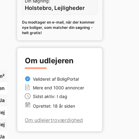
 
Din søgning:
Holstebro, Lejligheder
Du modtager en e-mail, når der kommer
nye boliger, som matcher din søgning -
helt gratis!
Om udlejeren
m²
Valideret af BoligPortal
en
Mere end 1000 annoncer
Sidst aktiv: I dag
ke 
Ja
Oprettet: 18 år siden
ej
Om udlejertroværdighed
or 
ej
Ja