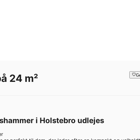
på 24 m²
G
rshammer i Holstebro udlejes
r
