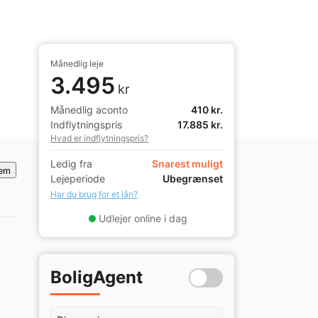
Månedlig leje
3.495
kr
Månedlig aconto
410 kr.
Indflytningspris
17.885 kr.
Hvad er indflytningspris?
Ledig fra
Snarest muligt
em
Lejeperiode
Ubegrænset
Har du brug for et lån?
Udlejer online i dag
BoligAgent