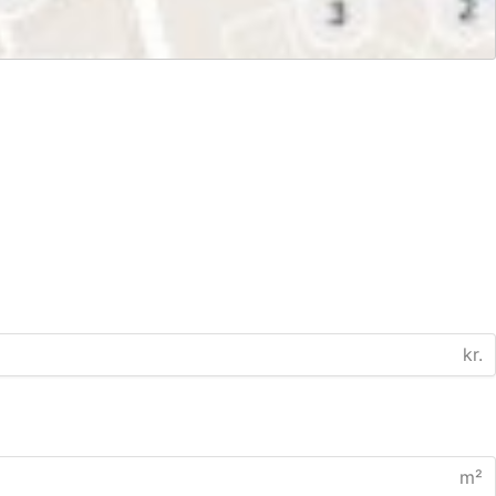
kr.
m²