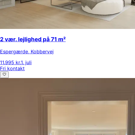
2 vær. lejlighed på 71 m²
Espergærde
,
Kobbervej
11.995 kr.
1. juli
Fri kontakt