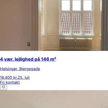
4 vær. lejlighed på 146 m²
Helsingør
,
Bjergegade
16.400 kr.
25. juli
Fri kontakt