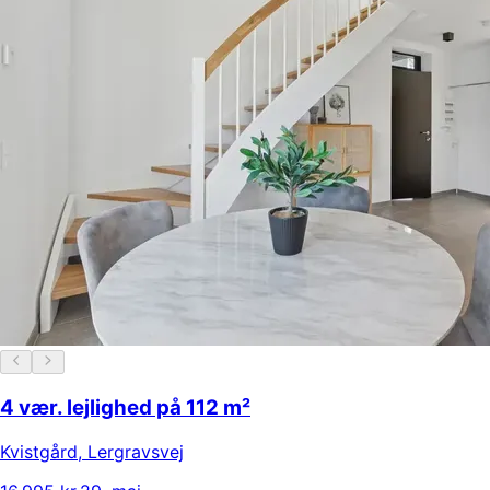
4 vær. lejlighed på 112 m²
Kvistgård
,
Lergravsvej