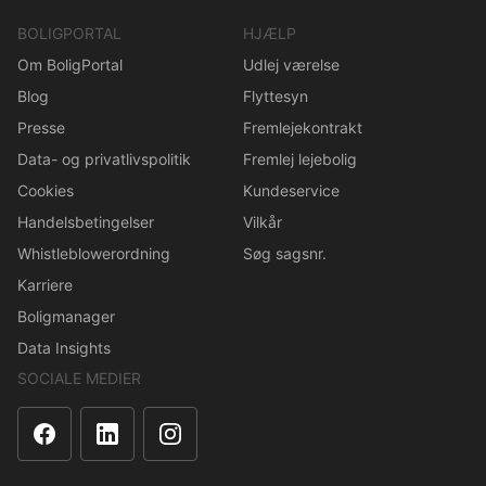
BOLIGPORTAL
HJÆLP
Om BoligPortal
Udlej værelse
Blog
Flyttesyn
Presse
Fremlejekontrakt
Data- og privatlivspolitik
Fremlej lejebolig
Cookies
Kundeservice
Handelsbetingelser
Vilkår
Whistleblowerordning
Søg sagsnr.
Karriere
Boligmanager
Data Insights
SOCIALE MEDIER