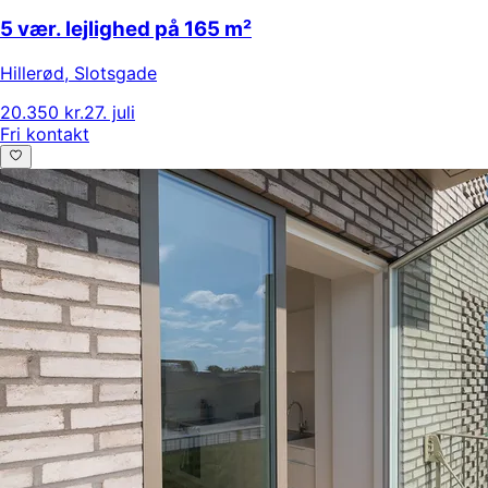
5 vær. lejlighed på 165 m²
Hillerød
,
Slotsgade
20.350 kr.
27. juli
Fri kontakt