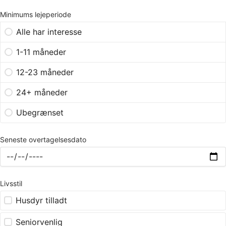
Minimums lejeperiode
Alle har interesse
1-11 måneder
12-23 måneder
24+ måneder
Ubegrænset
Seneste overtagelsesdato
Livsstil
Husdyr tilladt
Seniorvenlig