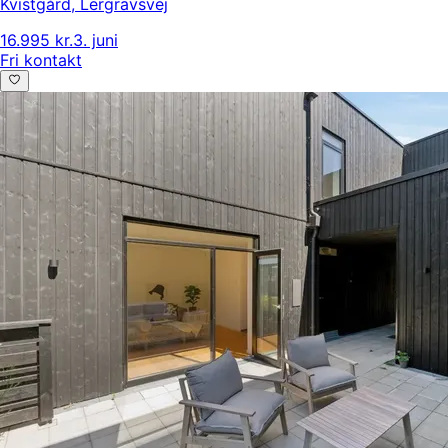
Kvistgård
,
Lergravsvej
16.995 kr.
3. juni
Fri kontakt