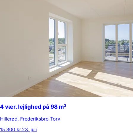
4 vær. lejlighed på 98 m²
Hillerød
,
Frederiksbro Torv
15.300 kr.
23. juli