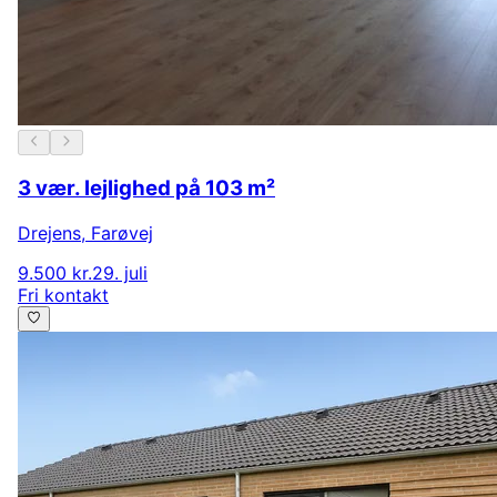
3 vær. lejlighed på 103 m²
Drejens
,
Farøvej
9.500 kr.
29. juli
Fri kontakt