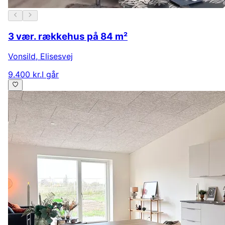
3 vær. rækkehus på 84 m²
Vonsild
,
Elisesvej
9.400 kr.
I går