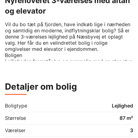
Nyrenoveret 3-værelses med altan
og elevator
Vil du bo tæt på fjorden, have indkøb lige i nærheden 
og samtidig en moderne, indflytningsklar bolig? Så er 
denne 3-værelses lejlighed på Næsbyvej et oplagt 
valg. Her får du en velindrettet bolig i rolige 
omgivelser med elevator i ejendommen.

Boligen

Lejligheden fremstår lys og rummelig med en stor stue 
og direkte udgang til en overdækket altan. Boligen har 
en enkel og indbydende stil, som er nem at indrette og 
gøre personlig.

Detaljer om bolig
Køkkenet er et stilrent Invita-køkken i lyst design med 
god skabs- og bordplads samt kvalitets hårde 
hvidevarer fra Siemens.

Boligtype
Lejlighed
 Siemens indbygningsovn med pyrolyse

Størrelse
87 m²
 Siemens induktionskogeplade

 Siemens køle-/fryseskab

Værelser
3
 Siemens opvaskemaskine
