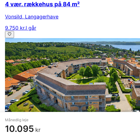
4 vær. rækkehus på 84 m²
Vonsild
,
Langagerhave
9.750 kr.
I går
Månedlig leje
10.095
kr