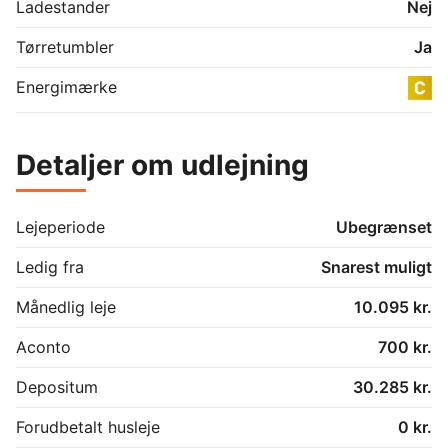
billederne stammer fra et tilsvarende lejemål i 
Ladestander
Nej
ejendommen.

Kontakt

Tørretumbler
Ja
Vi glæder os til at vise dig boligen. Kontakt os i dag 
for en fremvisning og kom et skridt tættere på din 
Energimærke
næste bolig.
Detaljer om udlejning
Lejeperiode
Ubegrænset
Ledig fra
Snarest muligt
Månedlig leje
10.095 kr.
Aconto
700 kr.
Depositum
30.285 kr.
Forudbetalt husleje
0 kr.