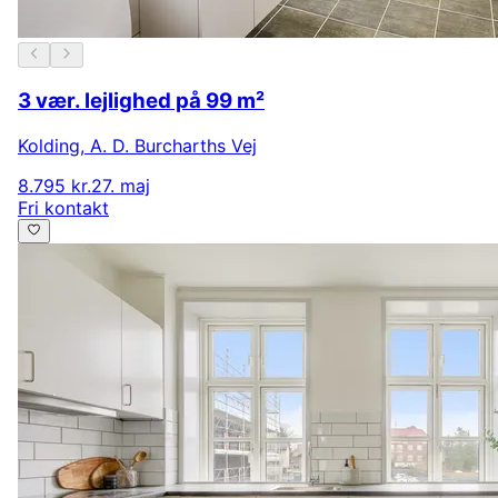
3 vær. lejlighed på 99 m²
Kolding
,
A. D. Burcharths Vej
8.795 kr.
27. maj
Fri kontakt