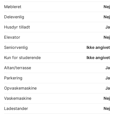
Har du børn, som er i skolealderen, så finder du 
Lyshøjskolen 6 minutter væk. Hverdagen gøres 
Møbleret
Nej
nemmere her, da du også kun har ca. 5 minutter til 
Rema 1000 og Aldi. Udover ovenstående har du 5 
Delevenlig
Nej
minutter til nærmeste bus stop. 

Husdyr tilladt
Ja
*Forbrug betales direkte til forsyningen.

*Husdyr skal godkendes

Elevator
Nej
Kontakt os i dag for en fremvisning!
Seniorvenlig
Ikke angivet
Kun for studerende
Ikke angivet
Altan/terrasse
Ja
Parkering
Ja
Opvaskemaskine
Ja
Vaskemaskine
Nej
Ladestander
Nej