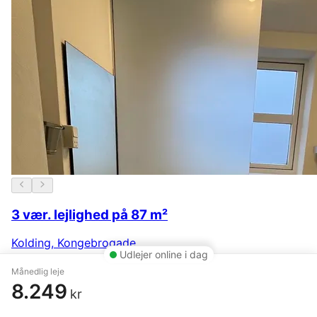
3 vær. lejlighed på 87 m²
Kolding
,
Kongebrogade
Udlejer online i dag
7.375 kr.
25. januar
Månedlig leje
8.249
kr