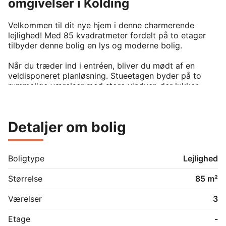
omgivelser i Kolding
Velkommen til dit nye hjem i denne charmerende 
lejlighed! Med 85 kvadratmeter fordelt på to etager 
tilbyder denne bolig en lys og moderne bolig.

Når du træder ind i entréen, bliver du mødt af en 
veldisponeret planløsning. Stueetagen byder på to 
rummelige værelser med store vinduer, der lukker 
masser af naturligt lys ind. Her finder du også et 
stilfuldt badeværelse.

Detaljer om bolig
På første sal er der et åbent køkken med 
opvaskemaskine. Køkkenet smelter sammen med den 
lyse stue, som har direkte adgang til en dejlig altan. 

Boligtype
Lejlighed
Endvidere har du mulighed for at opsætte 
vaskemaskine og tørretumbler og du har et skur til 
Størrelse
85 m²
ekstra opbevaringsplads. 

Værelser
3
Denne bolig er placeret kun 10 minutter fra Kolding og 
ligeledes har du kun 10 minutter i bil til motorvejen. 
Etage
-