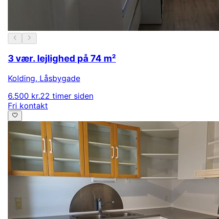
3 vær. lejlighed på 74 m²
Kolding
,
Låsbygade
6.500 kr.
22 timer siden
Fri kontakt