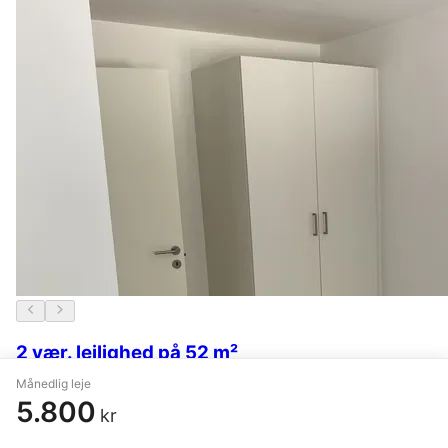
2 vær. lejlighed på 52 m²
Månedlig leje
Kolding
,
Stejlbjergvej
5.800
kr
5.797 kr.
16. juli