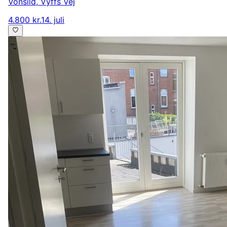
Vonsild
,
Vyffs Vej
4.800 kr.
14. juli