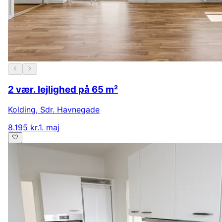
2 vær. lejlighed på 65 m²
Kolding
,
Sdr. Havnegade
8.195 kr.
1. maj