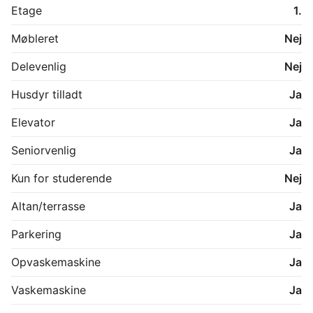
med alt i hårde hvidevarer og stilrene elementer. 
Etage
1.
Samtlige rum er opført med gulvvarme og 
luftrensende ventilationsanlæg, som sikrer et godt 
Møbleret
Nej
indeklima i boligerne. De bæredygtige lejligheder har 
alle egen altan, som gør det muligt at nyde den friske 
Delevenlig
Nej
luft og solens stråler med direkte udgang fra køkken-
alrummet. 
Husdyr tilladt
Ja
Elevator
Ja
Seniorvenlig
Ja
Kun for studerende
Nej
Altan/terrasse
Ja
Parkering
Ja
Opvaskemaskine
Ja
Vaskemaskine
Ja