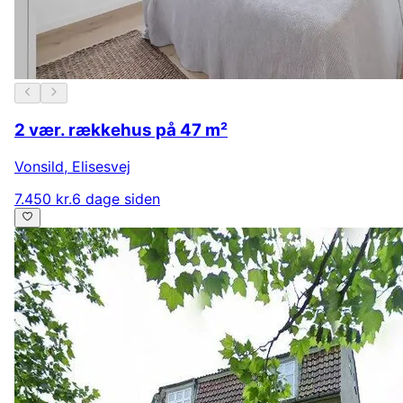
2 vær. rækkehus på 47 m²
Vonsild
,
Elisesvej
7.450 kr.
6 dage siden