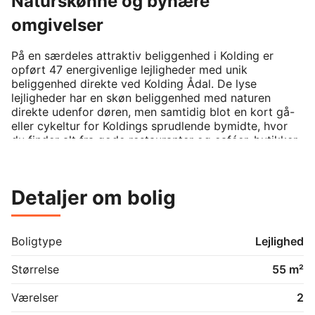
Naturskønne og bynære
omgivelser
På en særdeles attraktiv beliggenhed i Kolding er 
opført 47 energivenlige lejligheder med unik 
beliggenhed direkte ved Kolding Ådal. De lyse 
lejligheder har en skøn beliggenhed med naturen 
direkte udenfor døren, men samtidig blot en kort gå- 
eller cykeltur for Koldings sprudlende bymidte, hvor 
du finder alt fra gode restauranter og caféer, butikker 
og kulturoplevelser i særklasse.

Lejlighederne er opført i varierende planløsninger og 
Detaljer om bolig
størrelser, der fordeler sig på to til fem værelser. 
Stadionhavens unikke placering i rolige og 
naturskønne, men samtidig bynære omgivelser gør, at 
lejlighederne er aldeles attraktive for en bred 
Boligtype
Lejlighed
målgruppe. 

Størrelse
55 m²
Lejlighederne er centreret omkring et lyst og 
indbydende køkken-alrum, der er placeret i åben 
Værelser
2
forlængelse af stuen. Det tidløse køkken er opført 