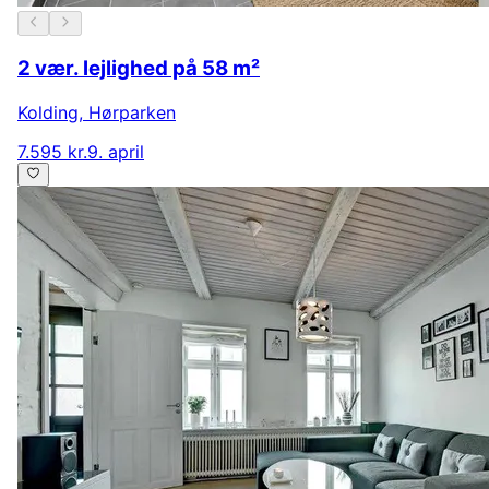
2 vær. lejlighed på 58 m²
Kolding
,
Hørparken
7.595 kr.
9. april