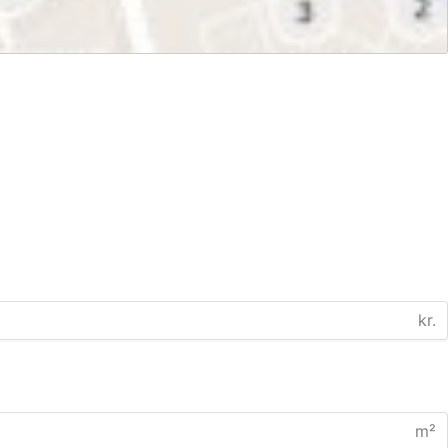
kr.
m²