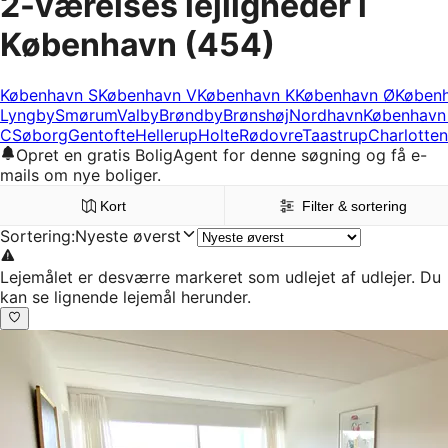
2-værelses lejligheder i
København
(454)
København S
København V
København K
København Ø
Køben
Lyngby
Smørum
Valby
Brøndby
Brønshøj
Nordhavn
København
C
Søborg
Gentofte
Hellerup
Holte
Rødovre
Taastrup
Charlotten
Opret en gratis BoligAgent for denne søgning og få e-
mails om nye boliger.
Kort
Filter & sortering
Sortering
:
Nyeste øverst
Lejemålet er desværre markeret som udlejet af udlejer. Du
kan se lignende lejemål herunder.