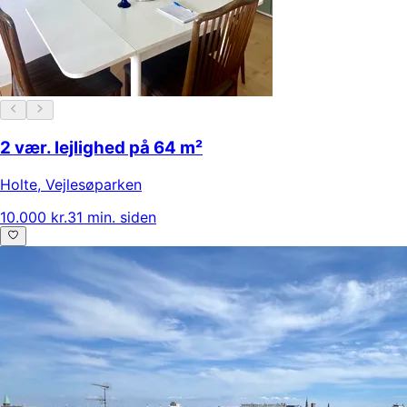
2 vær. lejlighed på 64 m²
Holte
,
Vejlesøparken
10.000 kr.
31 min. siden