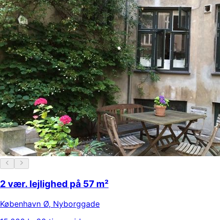
2 vær. lejlighed på 57 m²
København Ø
,
Nyborggade