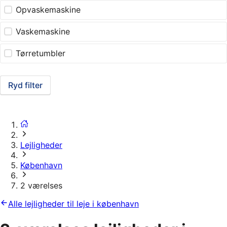
Opvaskemaskine
Vaskemaskine
Tørretumbler
Ryd filter
Lejligheder
København
2 værelses
Alle lejligheder til leje i københavn