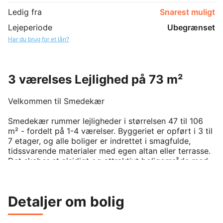
Ledig fra
Snarest muligt
Lejeperiode
Ubegrænset
Har du brug for et lån?
3 værelses Lejlighed på 73 m²
Velkommen til Smedekær

Smedekær rummer lejligheder i størrelsen 47 til 106 
m² - fordelt på 1-4 værelser. Byggeriet er opført i 3 til 
7 etager, og alle boliger er indrettet i smagfulde, 
tidssvarende materialer med egen altan eller terrasse. 
Det skaber et alsidigt og attraktivt boligområde med 
fokus på både kvalitet og mangfoldighed – velegnet til 
beboere i alle aldre.

Detaljer om bolig
De grønne fællesarealer er bilfri og indbyder til trygge 
uderum, hvor børn kan lege frit, og beboere kan nyde 
ophold i rolige omgivelser. 
