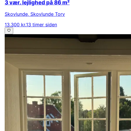
3 vær. lejlighed på 86 m²
Skovlunde
,
Skovlunde Torv
13.300 kr.
13 timer siden