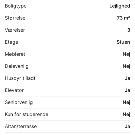
Boligtype
Lejlighed
Smedekær er beliggende i det nordlige Albertslund. 
Området har en attraktiv placering tæt på både 
Størrelse
73 m²
Vestskoven og Herstedøster Landsby.

Værelser
3
Ønsker du en lejebolig tæt på København, men med 
mere ro og nærhed til naturen, er Smedekær i 
Etage
Stuen
Glostrup et oplagt valg.

Møbleret
Nej
Der tages forbehold for fejl og evt. lejereguleringer.

Delevenlig
Nej
OBS! Billeder er fra prøvebolig!
Husdyr tilladt
Ja
Elevator
Ja
Seniorvenlig
Nej
Kun for studerende
Nej
Altan/terrasse
Ja