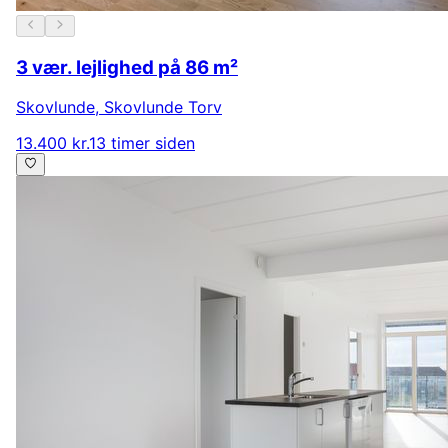
3 vær. lejlighed på 86 m²
Skovlunde
,
Skovlunde Torv
13.400 kr.
13 timer siden