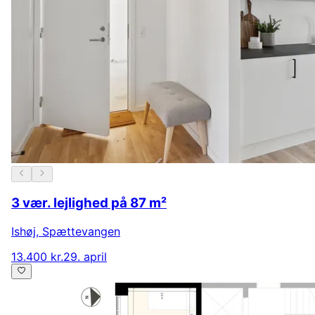
3 vær. lejlighed på 87 m²
Ishøj
,
Spættevangen
13.400 kr.
29. april