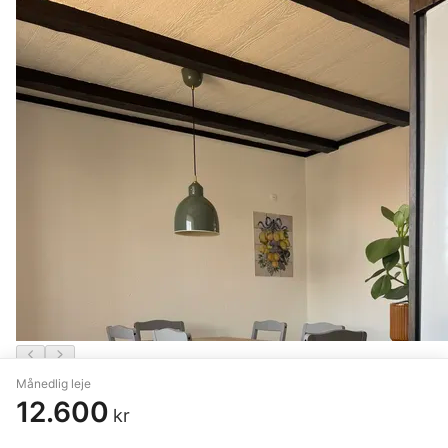
Månedlig leje
3 vær. lejlighed på 81 m²
12.600
kr
Dyssegård
,
Vangedevej