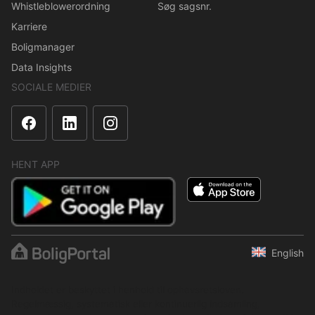
Whistleblowerordning
Søg sagsnr.
Karriere
Boligmanager
Data Insights
SOCIALE MEDIER
HENT APP
English
Indholdet er beskyttet i henhold til ophavsretsloven.
Regelmæssig, systematisk eller kontinuerlig indsamling,