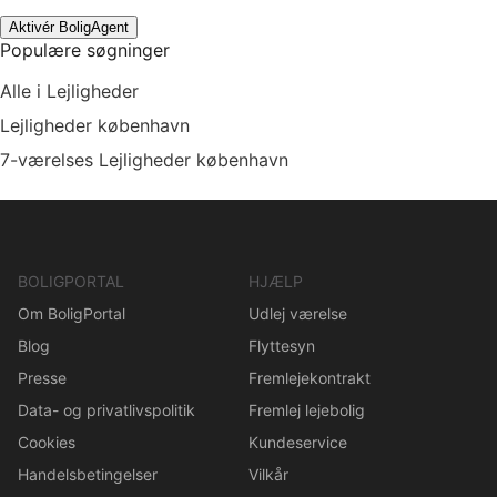
Aktivér BoligAgent
Populære søgninger
Alle i Lejligheder
Lejligheder københavn
7-værelses Lejligheder københavn
BOLIGPORTAL
HJÆLP
Om BoligPortal
Udlej værelse
Blog
Flyttesyn
Presse
Fremlejekontrakt
Data- og privatlivspolitik
Fremlej lejebolig
Cookies
Kundeservice
Handelsbetingelser
Vilkår