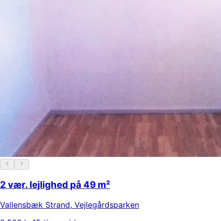
2 vær. lejlighed på 49 m²
Vallensbæk Strand
,
Vejlegårdsparken