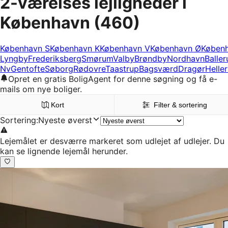
2-værelses lejligheder i
København
(460)
København S
København K
København V
København Ø
Køben
Lyngby
Frederiksberg
Smørum
Valby
Brøndby
Nordhavn
Baller
Nv
Gentofte
Søborg
Rødovre
Taastrup
Bagsværd
Dragør
Helle
Opret en gratis BoligAgent for denne søgning og få e-
mails om nye boliger.
Kort
Filter & sortering
Sortering
:
Nyeste øverst
Lejemålet er desværre markeret som udlejet af udlejer. Du
kan se lignende lejemål herunder.