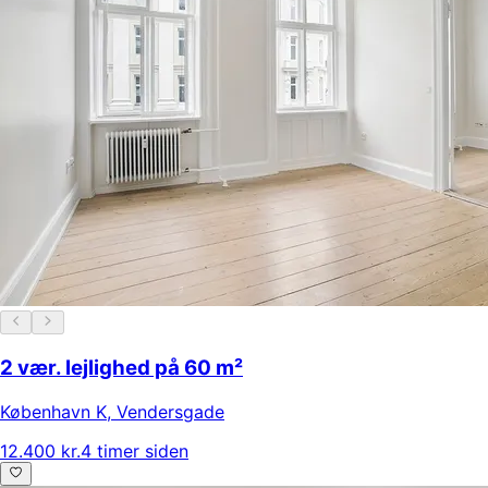
2 vær. lejlighed på 60 m²
København K
,
Vendersgade
12.400 kr.
4 timer siden