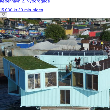
København Ø
,
Nyborggade
15.000 kr.
39 min. siden