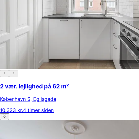
2 vær. lejlighed på 62 m²
København S
,
Egilsgade
10.323 kr.
4 timer siden