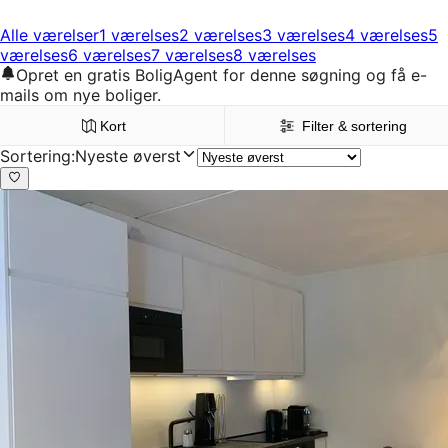
Alle værelser
1 værelses
2 værelses
3 værelses
4 værelses
5
værelses
6 værelses
7 værelses
8 værelses
Opret en gratis BoligAgent for denne søgning og få e-
mails om nye boliger.
Kort
Filter & sortering
Sortering
:
Nyeste øverst