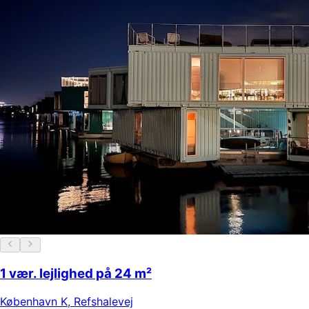
1 vær. lejlighed på 24 m²
København K
,
Refshalevej