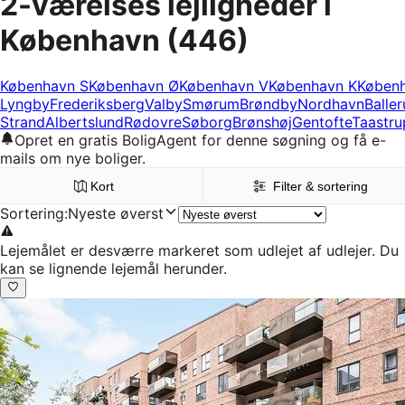
2-værelses lejligheder i
København
(446)
København S
København Ø
København V
København K
Køben
Lyngby
Frederiksberg
Valby
Smørum
Brøndby
Nordhavn
Balle
Strand
Albertslund
Rødovre
Søborg
Brønshøj
Gentofte
Taastru
Opret en gratis BoligAgent for denne søgning og få e-
mails om nye boliger.
Kort
Filter & sortering
Sortering
:
Nyeste øverst
Lejemålet er desværre markeret som udlejet af udlejer. Du
kan se lignende lejemål herunder.