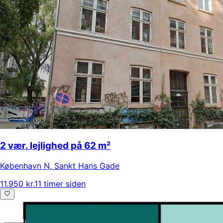
2 vær. lejlighed på 62 m²
København N
,
Sankt Hans Gade
11.950 kr.
11 timer siden