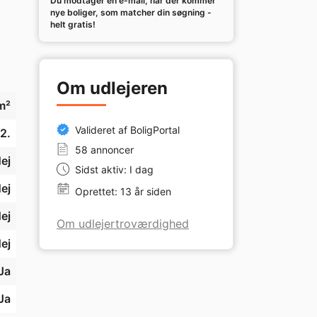
Du modtager en e-mail, når der kommer
nye boliger, som matcher din søgning -
helt gratis!
Om udlejeren
m²
Valideret af BoligPortal
2.
58 annoncer
ej
Sidst aktiv: I dag
 
l.
ej
Oprettet: 13 år siden
ej
Om udlejertroværdighed
ej
Ja
Ja