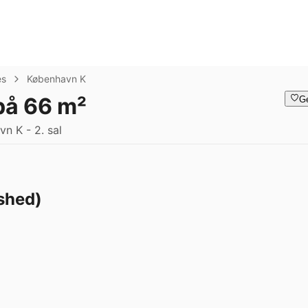
es
København K
 på 66 m²
G
n K - 2. sal
ished)