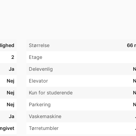
jlighed
Størrelse
66 
2
Etage
Ja
Delevenlig
N
the property is mandatory throughout the tenancy. Embassy
ccordance with the rules applicable to diplomatic personne
Nej
Elevator
N
Nej
Kun for studerende
N
Nej
Parkering
N
Ja
Vaskemaskine
angivet
Tørretumbler