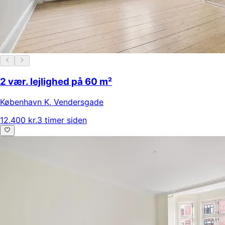
2 vær. lejlighed på 60 m²
København K
,
Vendersgade
12.400 kr.
3 timer siden