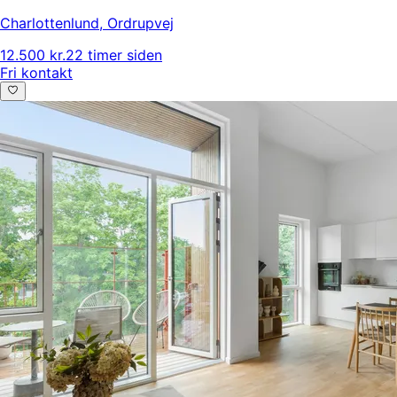
Charlottenlund
,
Ordrupvej
12.500 kr.
22 timer siden
Fri kontakt