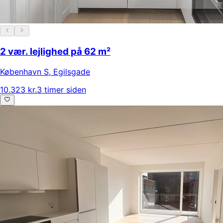
2 vær. lejlighed på 62 m²
København S
,
Egilsgade
10.323 kr.
3 timer siden