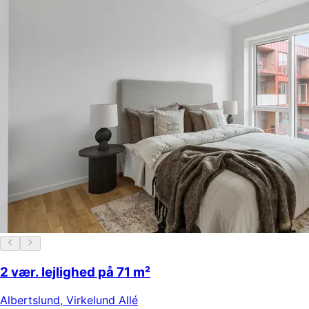
2 vær. lejlighed på 71 m²
Albertslund
,
Virkelund Allé