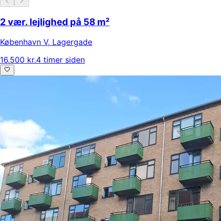
2 vær. lejlighed på 58 m²
København V
,
Lagergade
16.500 kr.
4 timer siden