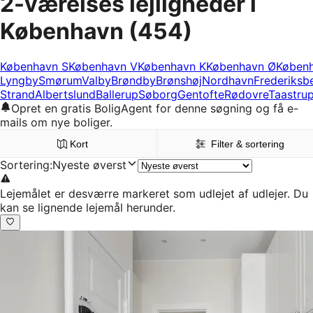
2-værelses lejligheder i
København
(454)
København S
København V
København K
København Ø
Køben
Lyngby
Smørum
Valby
Brøndby
Brønshøj
Nordhavn
Frederiksb
Strand
Albertslund
Ballerup
Søborg
Gentofte
Rødovre
Taastru
Opret en gratis BoligAgent for denne søgning og få e-
mails om nye boliger.
Kort
Filter & sortering
Sortering
:
Nyeste øverst
Lejemålet er desværre markeret som udlejet af udlejer. Du
kan se lignende lejemål herunder.