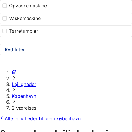
Opvaskemaskine
Vaskemaskine
Tørretumbler
Ryd filter
Lejligheder
København
2 værelses
Alle lejligheder til leje i københavn