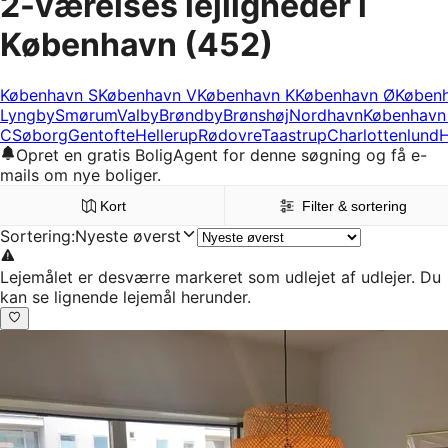
2-værelses lejligheder i
København
(452)
København S
København V
København K
København Ø
Køben
Lyngby
Smørum
Valby
Brøndby
Brønshøj
Nordhavn
København
C
Søborg
Gentofte
Hellerup
Rødovre
Taastrup
Charlottenlund
H
Opret en gratis BoligAgent for denne søgning og få e-
mails om nye boliger.
Kort
Filter & sortering
Sortering
:
Nyeste øverst
Lejemålet er desværre markeret som udlejet af udlejer. Du
kan se lignende lejemål herunder.