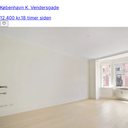
København K
,
Vendersgade
12.400 kr.
18 timer siden