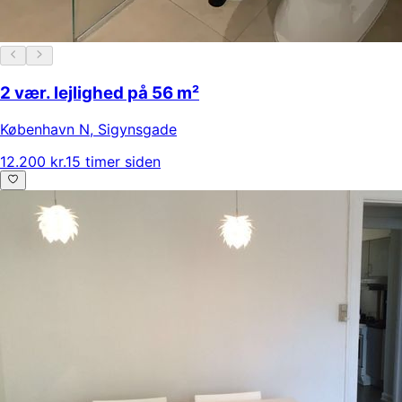
2 vær. lejlighed på 56 m²
København N
,
Sigynsgade
12.200 kr.
15 timer siden