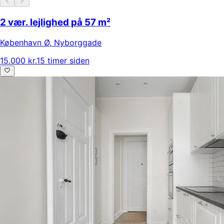
2 vær. lejlighed på 57 m²
København Ø
,
Nyborggade
15.000 kr.
15 timer siden