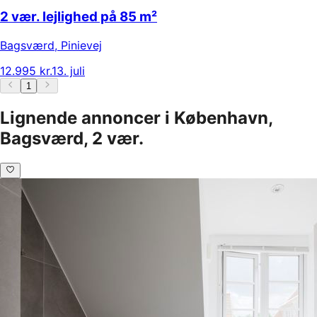
2 vær. lejlighed på 85 m²
Bagsværd
,
Pinievej
12.995 kr.
13. juli
1
Lignende annoncer i København,
Bagsværd, 2 vær.