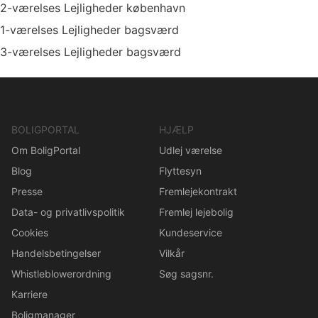
2-værelses Lejligheder københavn
1-værelses Lejligheder bagsværd
3-værelses Lejligheder bagsværd
BOLIGPORTAL
HJÆLP
Om BoligPortal
Udlej værelse
Blog
Flyttesyn
Presse
Fremlejekontrakt
Data- og privatlivspolitik
Fremlej lejebolig
Cookies
Kundeservice
Handelsbetingelser
Vilkår
Whistleblowerordning
Søg sagsnr.
Karriere
Boligmanager