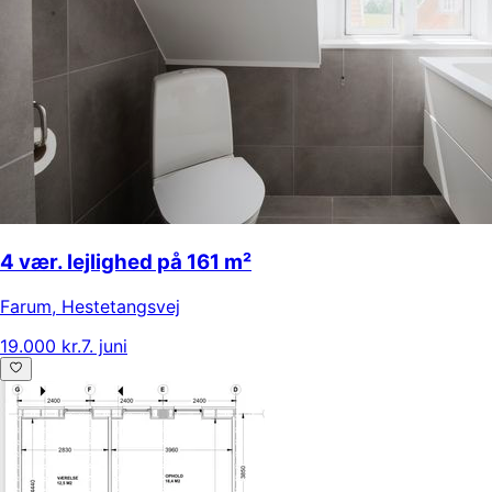
4 vær. lejlighed på 161 m²
Farum
,
Hestetangsvej
19.000 kr.
7. juni