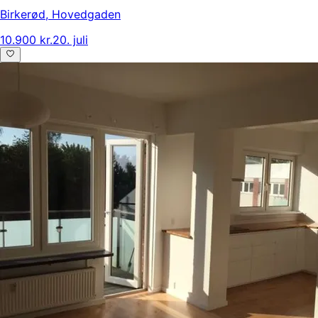
Birkerød
,
Hovedgaden
10.900 kr.
20. juli