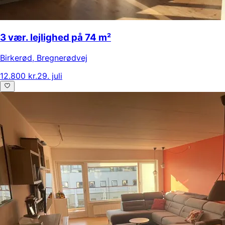
3 vær. lejlighed på 74 m²
Birkerød
,
Bregnerødvej
12.800 kr.
29. juli