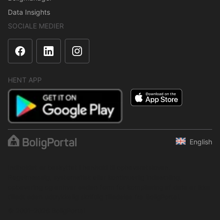
Data Insights
SOCIALE MEDIER
HENT APP
English
Indholdet er beskyttet i henhold til ophavsretsloven.
Regelmæssig, systematisk eller kontinuerlig indsamling,
opbevaring og enhver anden form for kompilering af data er ikke
tilladt uden udtrykkelig skriftlig tilladelse fra BoligPortal.
© 2001–2026 BoligPortal