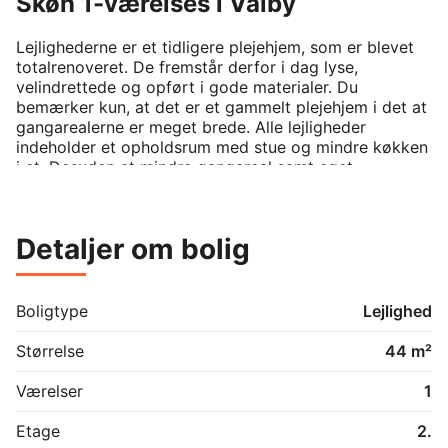
Skøn 1-værelses i Valby
Lejlighederne er et tidligere plejehjem, som er blevet 
totalrenoveret. De fremstår derfor i dag lyse, 
velindrettede og opført i gode materialer. Du 
bemærker kun, at det er et gammelt plejehjem i det at 
gangarealerne er meget brede. Alle lejligheder 
indeholder et opholdsrum med stue og mindre køkken 
i et. Desuden et mindre gangareal samt eget 
badeværelse med brus.

Der er et fællesrum på hver etage, som alle beboere 
må benytte. Til disse fællesrum er der også adgang til 
Detaljer om bolig
udearealer. Endvidere findes der vaskerum, 
cykelparkering og depotrum i ejendommes kælder.

Ejendommen ligger mellem Valby og Frederiksberg. I 
gåafstand ligger Søndermarken og Frederiksberg 
Boligtype
Lejlighed
Have, hvor det er oplagt at motionere, gå ture eller 
bare flade ud, når vejret er godt. Desuden ligger Valby 
Størrelse
44 m²
Langgade ca. 100 meter fra adressen, hvor der findes 
masser af cafeer, restauranter og små hyggelige 
Værelser
1
butikker. I ejendommens stueetage er der 
indkøbsmuligheder

Etage
2.
De offentlige transportmuligheder er i top. Buslinje 4A 