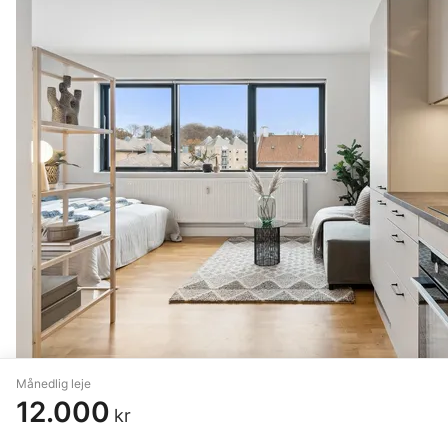
Månedlig leje
12.000
kr
1 vær. lejlighed på 44 m²