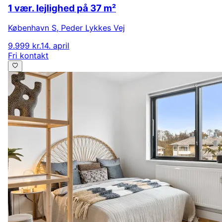
1 vær. lejlighed på 37 m²
København S
,
Peder Lykkes Vej
9.999 kr.
14. april
Fri kontakt