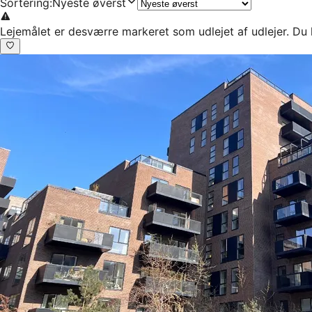
Sortering
:
Nyeste øverst
Lejemålet er desværre markeret som udlejet af udlejer. Du 