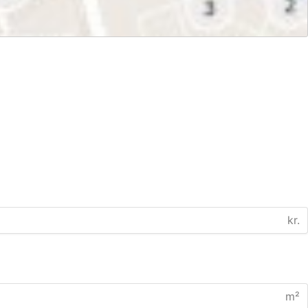
kr.
m²