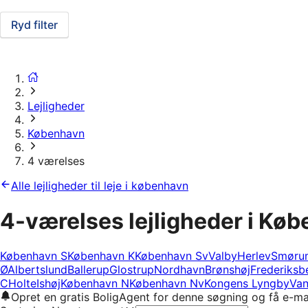
Ryd filter
Lejligheder
København
4 værelses
Alle lejligheder til leje i københavn
4-værelses lejligheder i Kø
København S
København K
København Sv
Valby
Herlev
Smøru
Ø
Albertslund
Ballerup
Glostrup
Nordhavn
Brønshøj
Frederiksb
C
Holte
Ishøj
København N
København Nv
Kongens Lyngby
Van
Opret en gratis BoligAgent for denne søgning og få e-ma