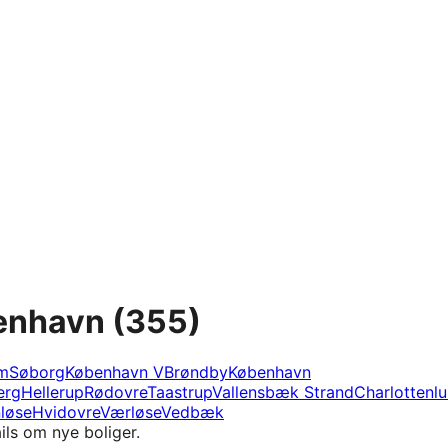
benhavn
(355)
m
Søborg
København V
Brøndby
København
erg
Hellerup
Rødovre
Taastrup
Vallensbæk Strand
Charlottenl
løse
Hvidovre
Værløse
Vedbæk
ils om nye boliger.