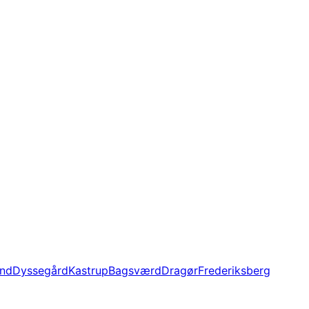
und
Dyssegård
Kastrup
Bagsværd
Dragør
Frederiksberg