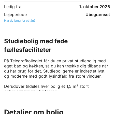
Ledig fra
1. oktober 2026
Lejeperiode
Ubegrænset
Har du brug for et lån?
Studiebolig med fede
fællesfaciliteter
På Telegrafkollegiet får du en privat studiebolig med 
eget bad og køkken, så du kan trække dig tilbage når 
du har brug for det. Studieboligerne er indrettet lyst 
og moderne med godt lysindfald fra store vinduer. 

Derudover tildeles hver bolig et 1,5 m² stort 
opbevaringsrum i kælderen.

Følgende inventar medfølger: 

- Køle- fryseskab

Detaljer om bolig
- Ovn
