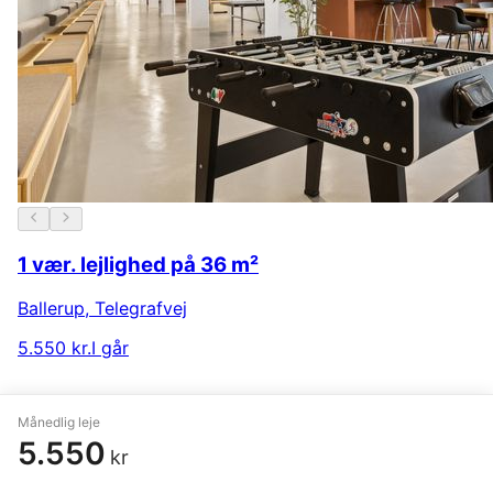
1 vær. lejlighed på 36 m²
Ballerup
,
Telegrafvej
5.550 kr.
I går
Månedlig leje
Populære søgninger
5.550
kr
Alle i Lejligheder