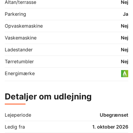
beliggende i Ballerup. 

Altan/terrasse
Nej
Her har du ikke langt til Ballerup bymidte, DTU 
Parkering
Ja
Ballerup, Ballerup Centret, sportsfaciliteter samt 
Ballerup Station. 

Opvaskemaskine
Nej
På blot 23 minutter med toget er du sågar på 
Vaskemaskine
Nej
Københavns Hovedbanegård.
Ladestander
Nej
Tørretumbler
Nej
Energimærke
Detaljer om udlejning
Lejeperiode
Ubegrænset
Ledig fra
1. oktober 2026