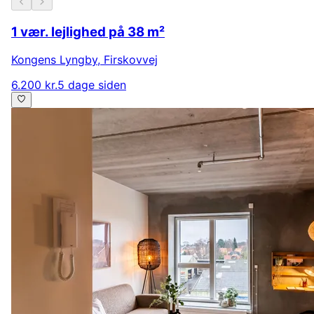
1 vær. lejlighed på 38 m²
Kongens Lyngby
,
Firskovvej
6.200 kr.
5 dage siden