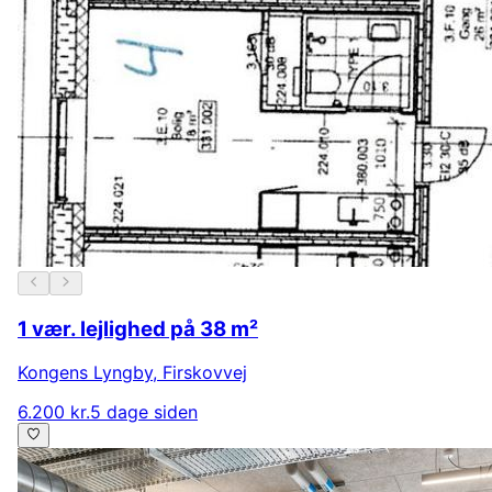
1 vær. lejlighed på 38 m²
Kongens Lyngby
,
Firskovvej
6.200 kr.
5 dage siden