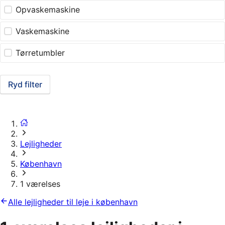
Opvaskemaskine
Vaskemaskine
Tørretumbler
Ryd filter
Lejligheder
København
1 værelses
Alle lejligheder til leje i københavn