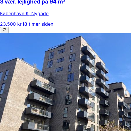
3 vær. lejlighed på 94 m²
København K
,
Nygade
23.500 kr.
18 timer siden