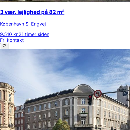
3 vær. lejlighed på 82 m²
København S
,
Engvej
9.510 kr.
21 timer siden
Fri kontakt