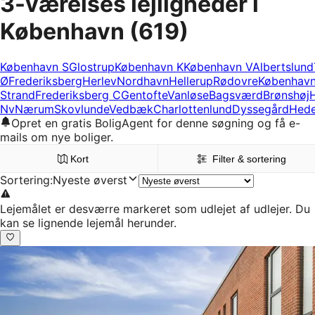
3-værelses lejligheder i
København
(619)
København S
Glostrup
København K
København V
Albertslund
Ø
Frederiksberg
Herlev
Nordhavn
Hellerup
Rødovre
Københav
Strand
Frederiksberg C
Gentofte
Vanløse
Bagsværd
Brønshøj
Nv
Nærum
Skovlunde
Vedbæk
Charlottenlund
Dyssegård
Hed
Opret en gratis BoligAgent for denne søgning og få e-
mails om nye boliger.
Kort
Filter & sortering
Sortering
:
Nyeste øverst
Lejemålet er desværre markeret som udlejet af udlejer. Du
kan se lignende lejemål herunder.