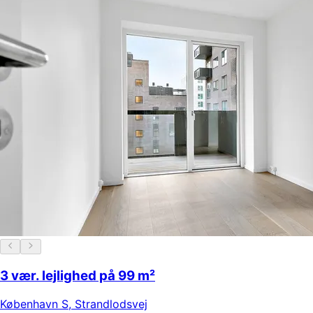
3 vær. lejlighed på 99 m²
København S
,
Strandlodsvej