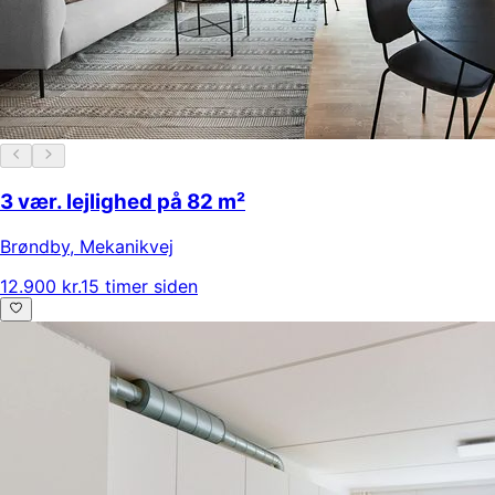
3 vær. lejlighed på 82 m²
Brøndby
,
Mekanikvej
12.900 kr.
15 timer siden