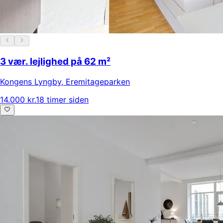
3 vær. lejlighed på 62 m²
Kongens Lyngby
,
Eremitageparken
14.000 kr.
18 timer siden