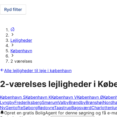
Ryd filter
Lejligheder
København
2 værelses
Alle lejligheder til leje i københavn
2-værelses lejligheder i Kø
København S
København K
København V
København Ø
Køben
Lyngby
Frederiksberg
Smørum
Valby
Brøndby
Brønshøj
Nordh
Nv
Gentofte
Søborg
Rødovre
Taastrup
Bagsværd
Charlottenlu
Opret en gratis BoligAgent for denne søgning og få e-ma