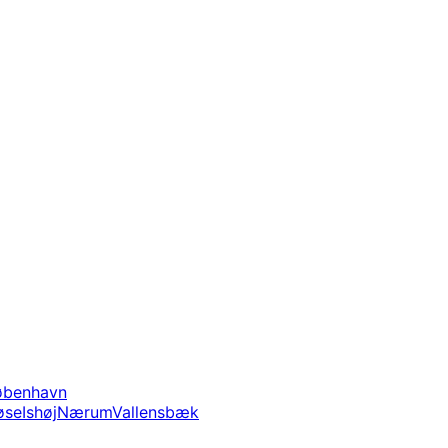
øbenhavn
øse
Ishøj
Nærum
Vallensbæk