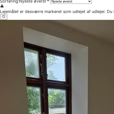
Sortering
:
Nyeste øverst
Lejemålet er desværre markeret som udlejet af udlejer. Du 