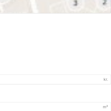
kr.
m²