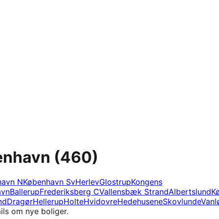
benhavn
(460)
havn N
København Sv
Herlev
Glostrup
Kongens
avn
Ballerup
Frederiksberg C
Vallensbæk Strand
Albertslund
K
nd
Dragør
Hellerup
Holte
Hvidovre
Hedehusene
Skovlunde
Vanl
ils om nye boliger.