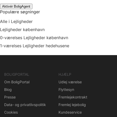
Aktivér BoligAgent
Populære søgninger
Alle i Lejligheder
Lejligheder københavn
0-værelses Lejligheder københavn
1-værelses Lejligheder hedehusene
BOLIGPORTAL
HJÆLP
Om BoligPortal
Udlej værelse
Blog
Flyttesyn
Presse
Fremlejekontrakt
Data- og privatlivspolitik
Fremlej lejebolig
Cookies
Kundeservice