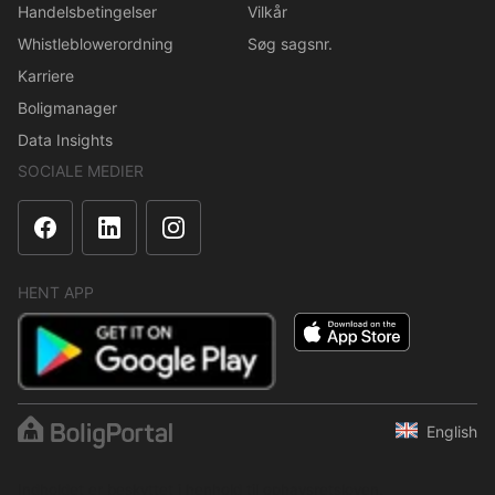
Handelsbetingelser
Vilkår
Whistleblowerordning
Søg sagsnr.
Karriere
Boligmanager
Data Insights
SOCIALE MEDIER
HENT APP
English
Indholdet er beskyttet i henhold til ophavsretsloven.