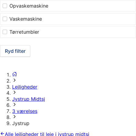
Opvaskemaskine
Vaskemaskine
Tørretumbler
Ryd filter
Lejligheder
Jystrup Midtsj
3 værelses
Jystrup
Alle lejligheder til leje i jystrup midtsj