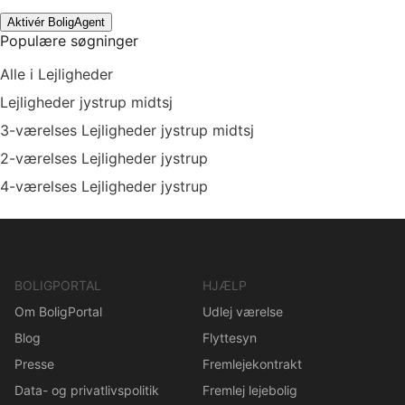
Aktivér BoligAgent
Populære søgninger
Alle i Lejligheder
Lejligheder jystrup midtsj
3-værelses Lejligheder jystrup midtsj
2-værelses Lejligheder jystrup
4-værelses Lejligheder jystrup
BOLIGPORTAL
HJÆLP
Om BoligPortal
Udlej værelse
Blog
Flyttesyn
Presse
Fremlejekontrakt
Data- og privatlivspolitik
Fremlej lejebolig