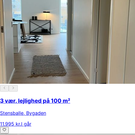
3 vær. lejlighed på 100 m²
Stensballe
,
Bygaden
11.995 kr.
I går