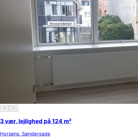
3 vær. lejlighed på 124 m²
Horsens
,
Søndergade