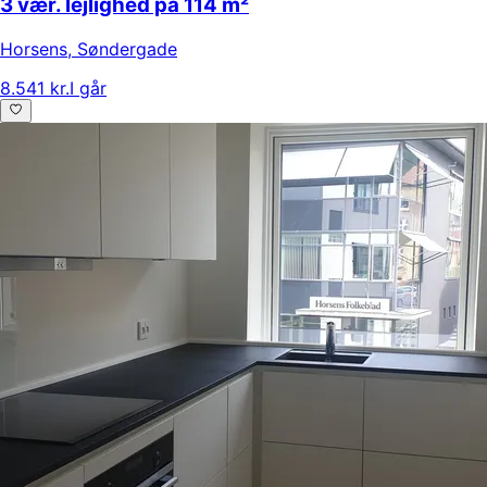
3 vær. lejlighed på 114 m²
Horsens
,
Søndergade
8.541 kr.
I går