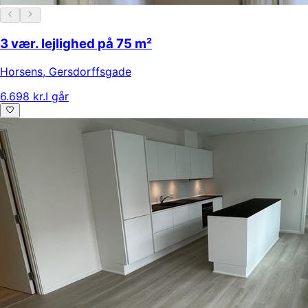
3 vær. lejlighed på 75 m²
Horsens
,
Gersdorffsgade
6.698 kr.
I går