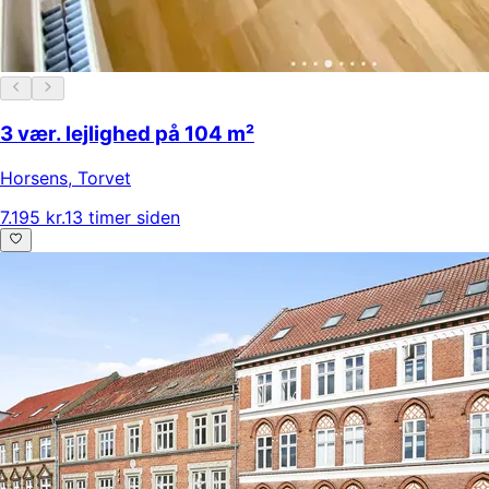
3 vær. lejlighed på 104 m²
Horsens
,
Torvet
7.195 kr.
13 timer siden