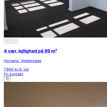
4 vær. lejlighed på 99 m²
Horsens
,
Vestergade
7.800 kr.
9. juli
Fri kontakt