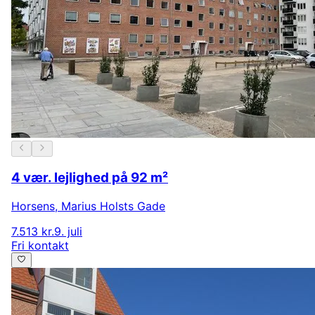
4 vær. lejlighed på 92 m²
Horsens
,
Marius Holsts Gade
7.513 kr.
9. juli
Fri kontakt