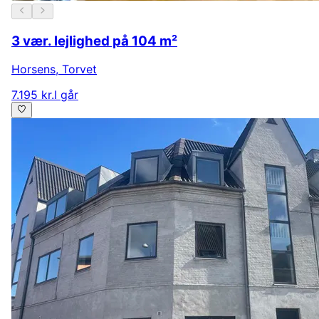
3 vær. lejlighed på 104 m²
Horsens
,
Torvet
7.195 kr.
I går