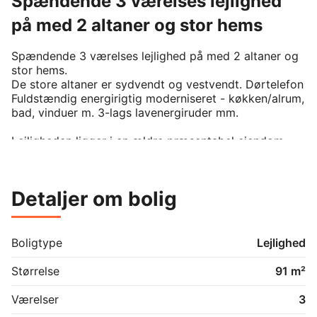
Spændende 3 værelses lejlighed
på med 2 altaner og stor hems
Spændende 3 værelses lejlighed på med 2 altaner og 
stor hems.

De store altaner er sydvendt og vestvendt. Dørtelefon

Fuldstændig energirigtig moderniseret - køkken/alrum,

bad, vinduer m. 3-lags lavenergiruder mm.

Lejligheden ligger i en ældre præsentabel ejendom, 
der løbende er moderniseret.  

Attraktivt beliggende i gammelt kvarter med sjæl, tæt 
Detaljer om bolig
på havnen og 5 min. gang til gågaden og centrum.

Børnevenligt gård- og haveanlæg.

Trappevask, vask/tørretumbler og kold vand er 
Boligtype
Lejlighed
inkluderet i huslejen.

Husdyr tilladt under særlige vilkår, forhør nærmere på 
Størrelse
91 m²
kontoret. 

Værelser
3