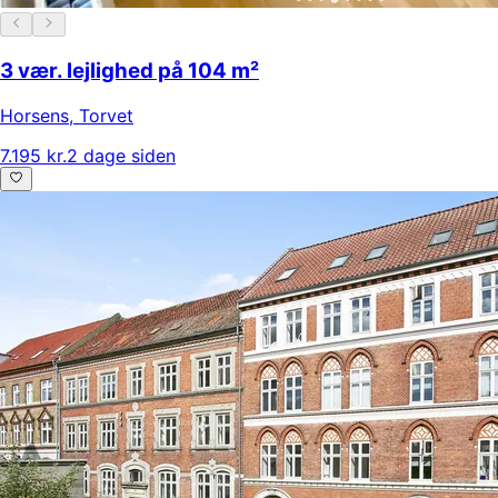
3 vær. lejlighed på 104 m²
Horsens
,
Torvet
7.195 kr.
2 dage siden