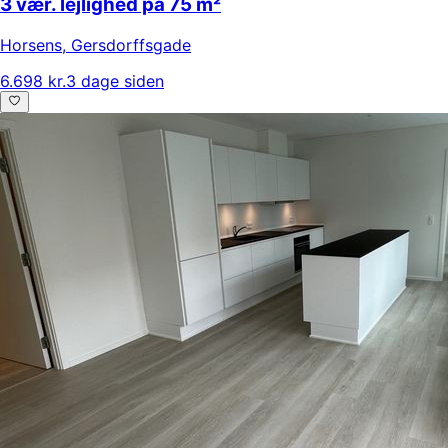
3 vær. lejlighed på 75 m²
Horsens
,
Gersdorffsgade
6.698 kr.
3 dage siden