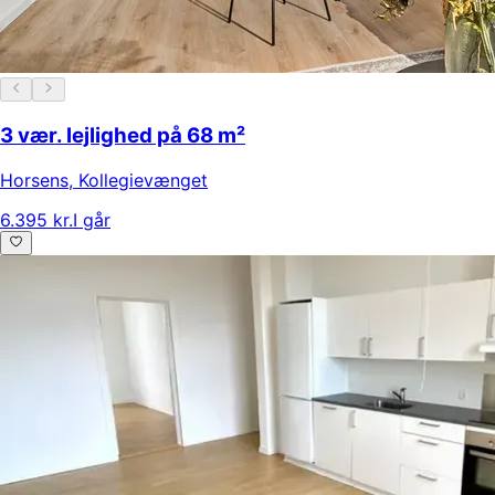
3 vær. lejlighed på 68 m²
Horsens
,
Kollegievænget
6.395 kr.
I går