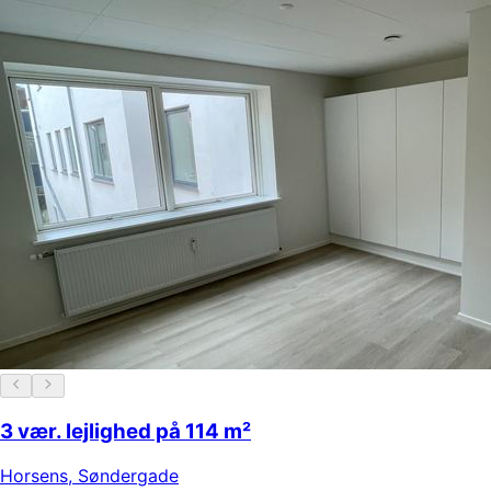
3 vær. lejlighed på 114 m²
Horsens
,
Søndergade