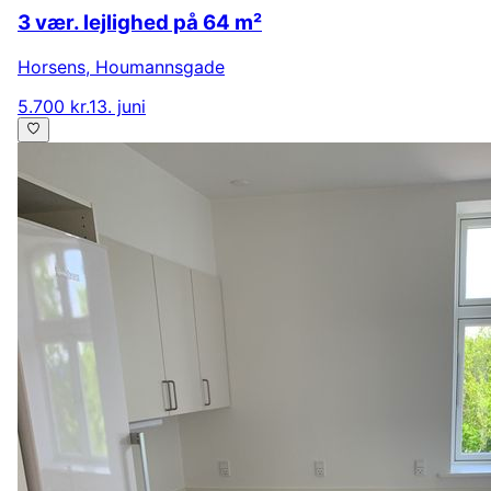
3 vær. lejlighed på 64 m²
Horsens
,
Houmannsgade
5.700 kr.
13. juni