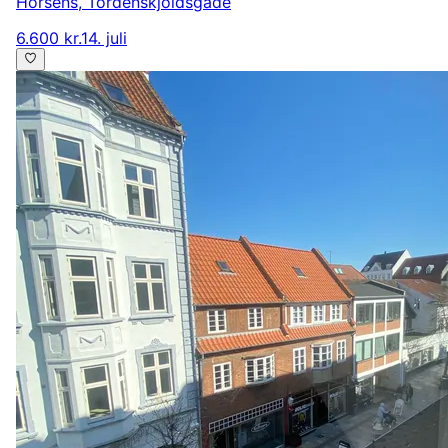
Horsens
,
Tordenskjoldsgade
6.600 kr.
14. juli