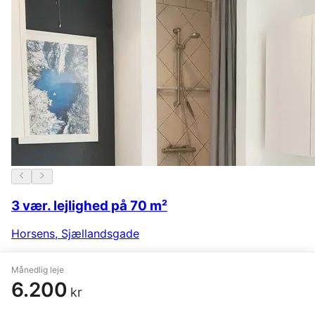
3 vær. lejlighed på 70 m²
Horsens
,
Sjællandsgade
6.495 kr.
24. juli
Månedlig leje
6.200
kr