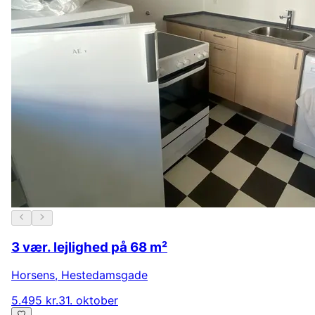
3 vær. lejlighed på 68 m²
Horsens
,
Hestedamsgade
5.495 kr.
31. oktober