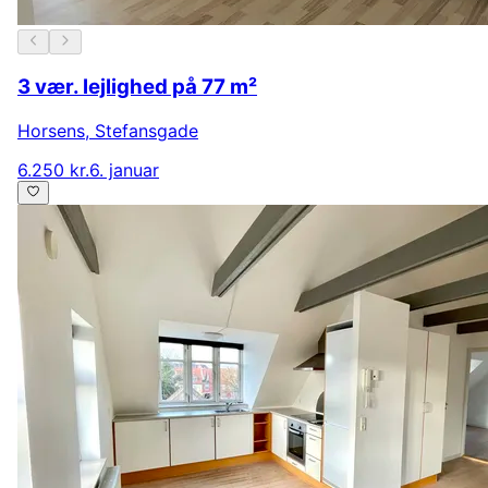
3 vær. lejlighed på 77 m²
Horsens
,
Stefansgade
6.250 kr.
6. januar